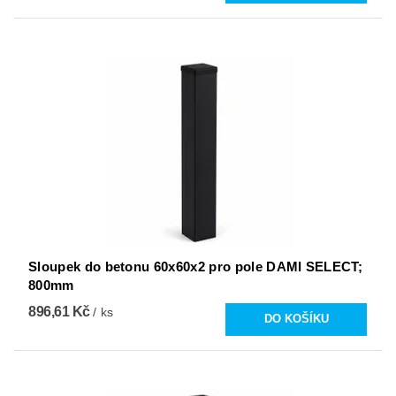
Sloupek do betonu 60x60x2 pro pole DAMI SELECT;
800mm
896,61 Kč
/ ks