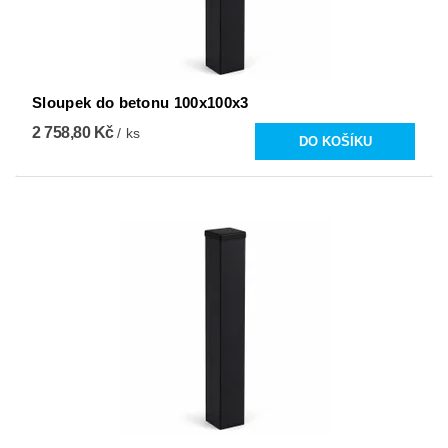
Sloupek do betonu 100x100x3
2 758,80 Kč
/ ks