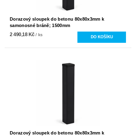
Dorazový sloupek do betonu 80x80x3mm k
samonosné bráně; 1500mm
2 490,18 Kč
/ ks
Dorazový sloupek do betonu 80x80x3mm k