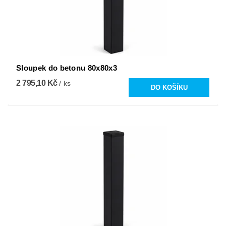
Sloupek do betonu 80x80x3
2 795,10 Kč
/ ks