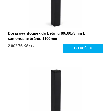
Dorazový sloupek do betonu 80x80x3mm k
samonosné bráně; 1100mm
2 003,76 Kč
/ ks