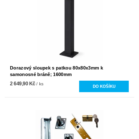
Dorazový sloupek s patkou 80x80x3mm k
samonosné bráně; 1600mm
2 649,90 Kč
/ ks