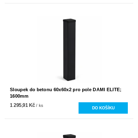
Sloupek do betonu 60x60x2 pro pole DAMI ELITE;
1600mm
1 295,91 Kč
/ ks