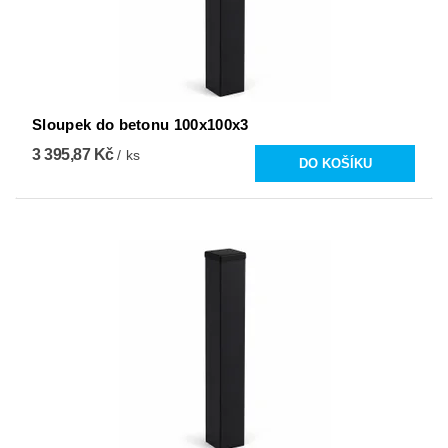
Sloupek do betonu 100x100x3
3 395,87 Kč
/ ks