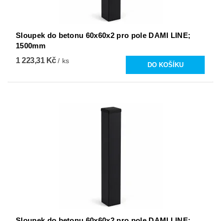
Sloupek do betonu 60x60x2 pro pole DAMI LINE;
1500mm
1 223,31 Kč
/ ks
Sloupek do betonu 60x60x2 pro pole DAMI LINE;