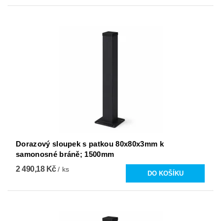
Dorazový sloupek s patkou 80x80x3mm k
samonosné bráně; 1500mm
2 490,18 Kč
/ ks