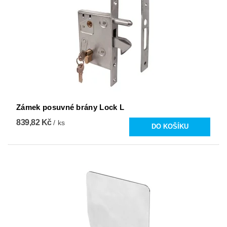
Zámek posuvné brány Lock L
839,82 Kč
/ ks