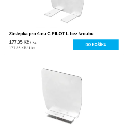
Záslepka pro šínu C PILOT L bez šroubu
177,35 Kč
/ ks
177,35 Kč / 1 ks