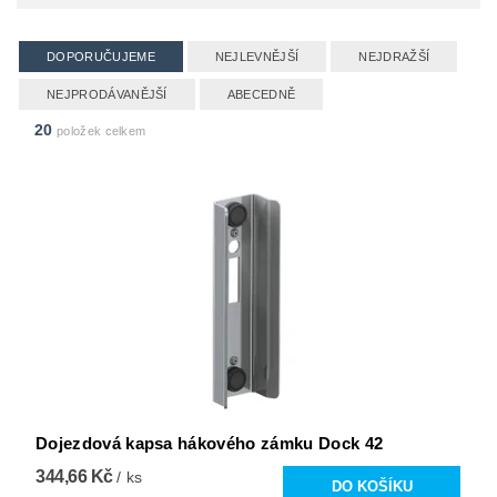
DOPORUČUJEME
NEJLEVNĚJŠÍ
NEJDRAŽŠÍ
NEJPRODÁVANĚJŠÍ
ABECEDNĚ
20
položek celkem
Dojezdová kapsa hákového zámku Dock 42
344,66 Kč
/ ks