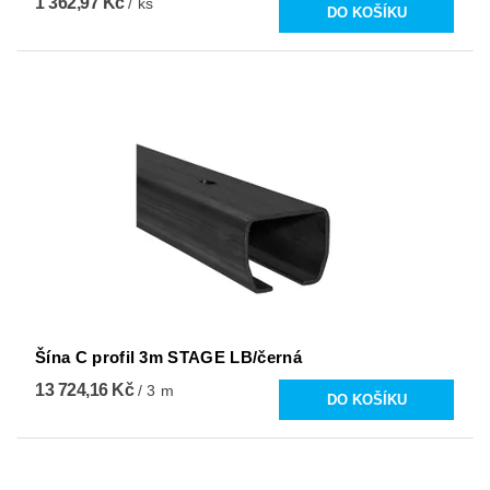
1 362,97 Kč
/ ks
Šína C profil 3m STAGE LB/černá
13 724,16 Kč
/ 3 m