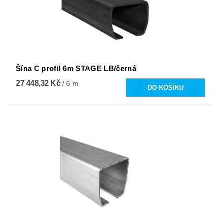
Šína C profil 6m STAGE LB/černá
27 448,32 Kč
/ 6 m