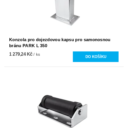
Konzola pro dojezdovou kapsu pro samonosnou
bránu PARK L 350
1 279,24 Kč
/ ks