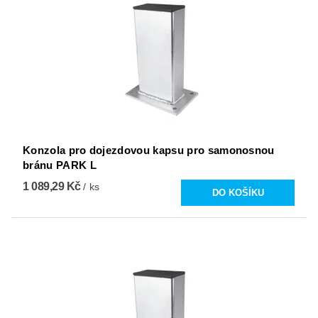
Konzola pro dojezdovou kapsu pro samonosnou
bránu PARK L
1 089,29 Kč
/ ks