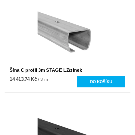
Šína C profil 3m STAGE LZ/zinek
14 413,74 Kč
/ 3 m