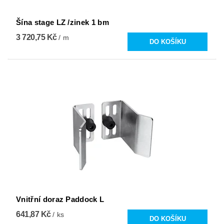
Šína stage LZ /zinek 1 bm
3 720,75 Kč
/ m
Vnitřní doraz Paddock L
641,87 Kč
/ ks