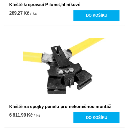
Kleště krepovací Pilonet,hliníkové
289,27 Kč
/ ks
Kleště na spojky panelu pro nekonečnou montáž
6 811,99 Kč
/ ks