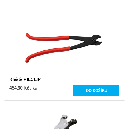
Kleště PILCLIP
454,60 Kč
/ ks