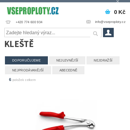
0 Kč
info@vseproploty.cz
+420 774 600 934
KLEŠTĚ
DOPORUČUJEME
NEJLEVNĚJŠÍ
NEJDRAŽŠÍ
NEJPRODÁVANĚJŠÍ
ABECEDNĚ
6
položek celkem