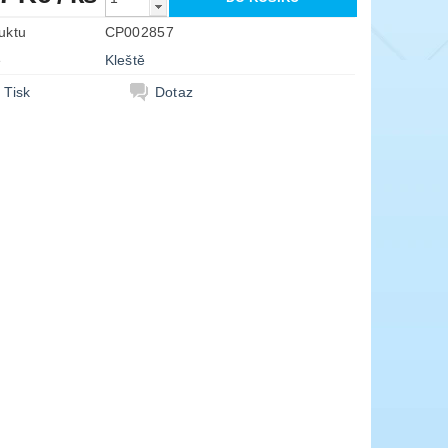
uktu
CP002857
e
Kleště
Tisk
Dotaz