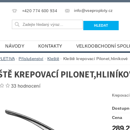
info@vseproploty.cz
+420 774 600 934
NÁVODY
KONTAKTY
VELKOOBCHODNÍ SPOL
PLETIVA
Příslušenství
Kleště
Kleště krepovací Pilonet,hliníkové
ŠTĚ KREPOVACÍ PILONET,HLINÍKO
33 hodnocení
Krepovací
Dostupn
Cena
289,