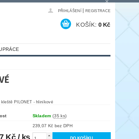
|
PŘIHLÁŠENÍ
REGISTRACE
KOŠÍK:
0 Kč
UPRÁCE
VÉ
 kleště PILONET - hliníkové
ost
Skladem
(
35 ks
)
239,07 Kč bez DPH
27 Kč
/ ks