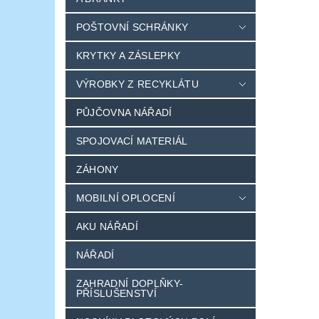
POŠTOVNÍ SCHRÁNKY
KRYTKY A ZÁSLEPKY
VÝROBKY Z RECYKLÁTU
PŮJČOVNA NÁŘADÍ
SPOJOVACÍ MATERIÁL
ZÁHONY
MOBILNÍ OPLOCENÍ
AKU NÁŘADÍ
NÁŘADÍ
ZAHRADNÍ DOPLŇKY-
PŘÍSLUŠENSTVÍ