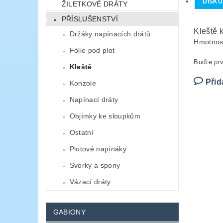
DISKU
ŽILETKOVÉ DRÁTY
PŘÍSLUŠENSTVÍ
Kleště 
Držáky napínacích drátů
Hmotnos
Fólie pod plot
Buďte prv
Kleště
Přid
Konzole
Napínací dráty
Objímky ke sloupkům
Ostatní
Plotové napínáky
Svorky a spony
Vázací dráty
GABIONY