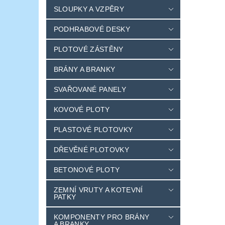
SLOUPKY A VZPĚRY
PODHRABOVÉ DESKY
PLOTOVÉ ZÁSTĚNY
BRÁNY A BRANKY
SVAŘOVANÉ PANELY
KOVOVÉ PLOTY
PLASTOVÉ PLOTOVKY
DŘEVĚNÉ PLOTOVKY
BETONOVÉ PLOTY
ZEMNÍ VRUTY A KOTEVNÍ
PATKY
KOMPONENTY PRO BRÁNY
A BRANKY