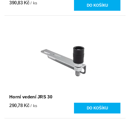
390,83 Kč
/ ks
Horní vedení JRS 30
290,78 Kč
/ ks