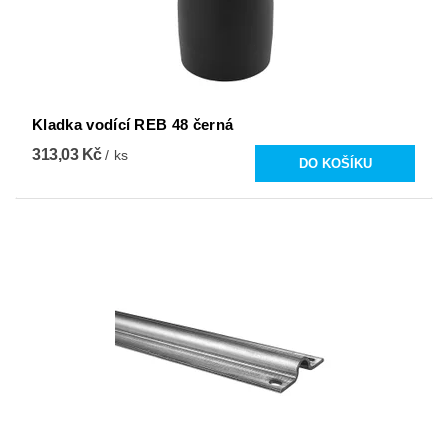
Kladka vodící REB 48 černá
313,03 Kč
/ ks