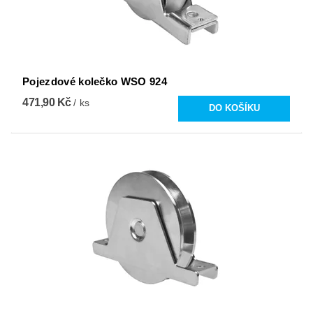
Pojezdové kolečko WSO 924
471,90 Kč
/ ks