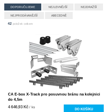
DOPORUČUJEME
NEJLEVNĚJŠÍ
NEJDRAŽŠÍ
NEJPRODÁVANĚJŠÍ
ABECEDNĚ
42
položek celkem
CA E-box X-Track pro posuvnou bránu na kolejnici
do 4,5m
4 646,93 Kč
/ ks