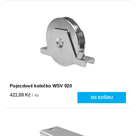
Pojezdové kolečko WSV 920
421,08 Kč
/ ks