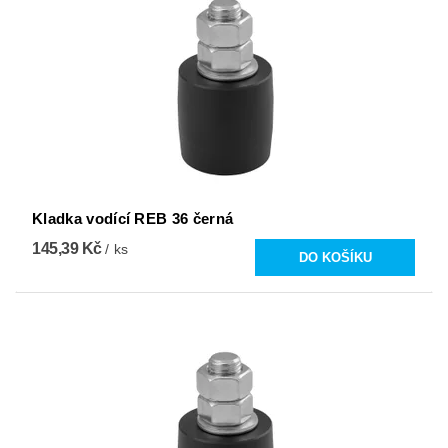
Kladka vodící REB 36 černá
145,39 Kč
/ ks