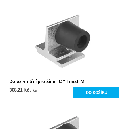
Doraz vnitřní pro šínu "C " Finish M
308,21 Kč
/ ks