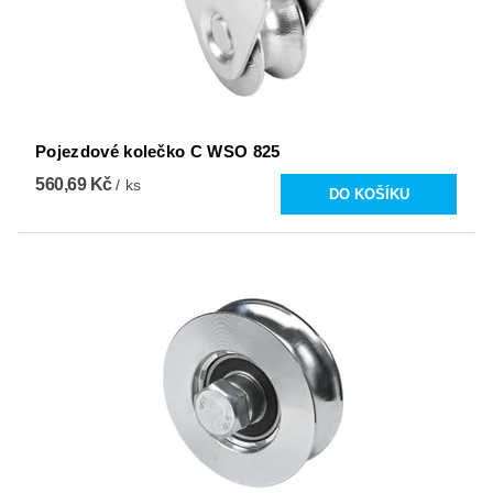
Pojezdové kolečko C WSO 825
560,69 Kč
/ ks