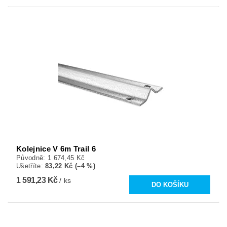
Kolejnice V 6m Trail 6
Původně:
1 674,45 Kč
Ušetříte
:
83,22 Kč (–4 %)
1 591,23 Kč
/ ks