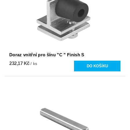
Doraz vnitřní pro šínu "C " Finish S
232,17 Kč
/ ks