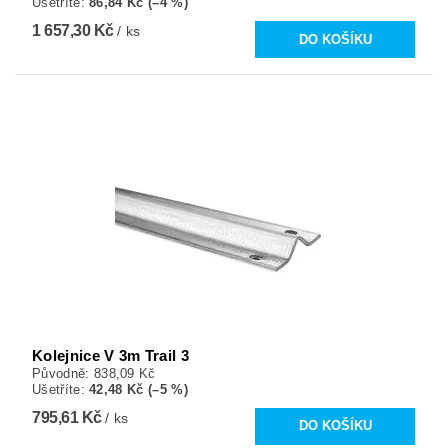
Ušetříte
:
86,84 Kč (–4 %)
1 657,30 Kč
/ ks
Kolejnice V 3m Trail 3
Původně:
838,09 Kč
Ušetříte
:
42,48 Kč (–5 %)
795,61 Kč
/ ks