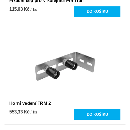
Fixační čep pro V kolejnici Pin Trail
115,63 Kč
/ ks
Horní vedení FRM 2
553,33 Kč
/ ks