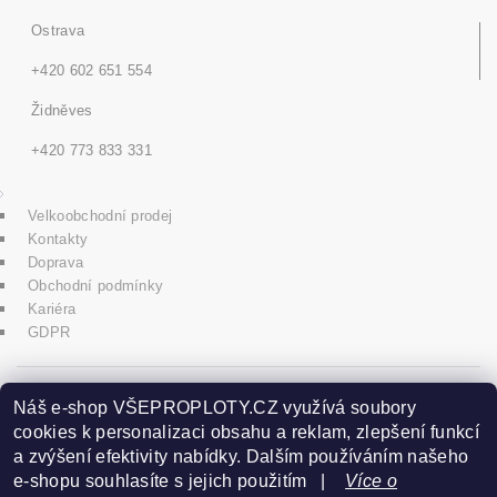
Ostrava
+420 602 651 554
Židněves
+420 773 833 331
Velkoobchodní prodej
Kontakty
Doprava
Obchodní podmínky
Kariéra
GDPR
icons8.com
Náš e-shop VŠEPROPLOTY.CZ využívá soubory
cookies k personalizaci obsahu a reklam, zlepšení funkcí
a zvýšení efektivity nabídky. Dalším používáním našeho
Praha - Herink
e-shopu souhlasíte s jejich použitím |
Více o