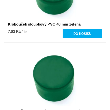
Klobouček sloupkový PVC 48 mm zelená
7,03 Kč
/ ks