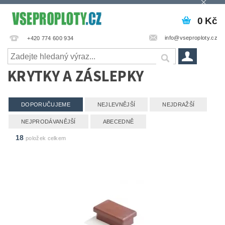
0 Kč
info@vseproploty.cz
+420 774 600 934
KRYTKY A ZÁSLEPKY
DOPORUČUJEME
NEJLEVNĚJŠÍ
NEJDRAŽŠÍ
NEJPRODÁVANĚJŠÍ
ABECEDNĚ
18
položek celkem