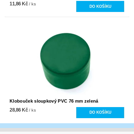
11,86 Kč
/ ks
Klobouček sloupkový PVC 76 mm zelená
28,86 Kč
/ ks