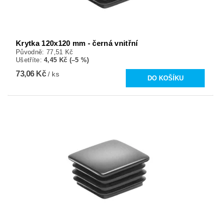
Krytka 120x120 mm - černá vnitřní
Původně:
77,51 Kč
Ušetříte
:
4,45 Kč (–5 %)
73,06 Kč
/ ks