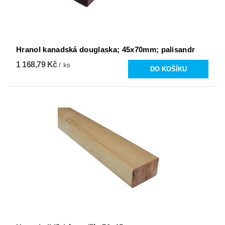
Hranol kanadská douglaska; 45x70mm; palisandr
1 168,79 Kč
/ ks