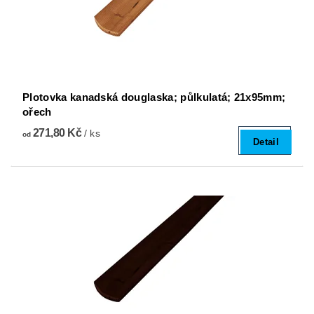
Plotovka kanadská douglaska; půlkulatá; 21x95mm;
ořech
271,80 Kč
/ ks
od
Detail