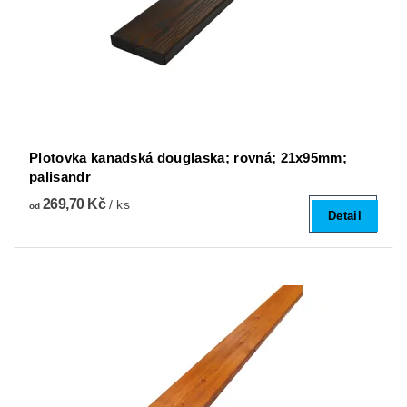
Plotovka kanadská douglaska; rovná; 21x95mm;
palisandr
269,70 Kč
/ ks
od
Detail