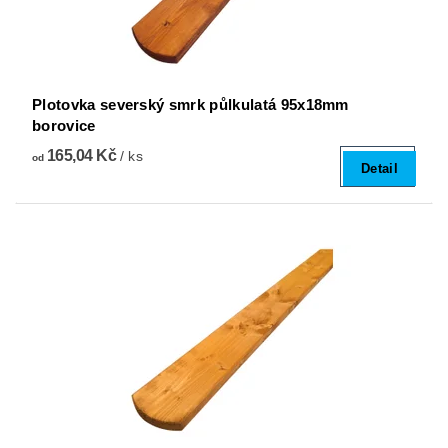
Plotovka severský smrk půlkulatá 95x18mm
borovice
165,04 Kč
/ ks
od
Detail