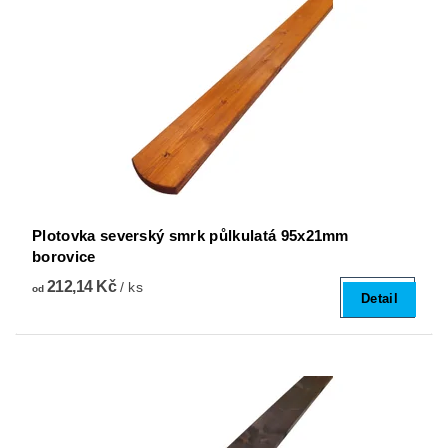
Plotovka severský smrk půlkulatá 95x21mm
borovice
212,14 Kč
/ ks
od
Detail