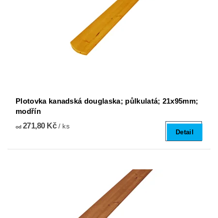
Plotovka kanadská douglaska; půlkulatá; 21x95mm;
modřín
271,80 Kč
/ ks
od
Detail