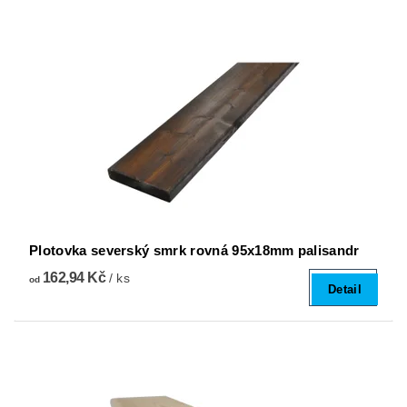
Plotovka severský smrk rovná 95x18mm palisandr
162,94 Kč
/ ks
od
Detail