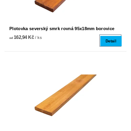
Plotovka severský smrk rovná 95x18mm borovice
162,94 Kč
/ ks
od
Detail