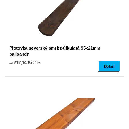
Plotovka severský smrk půlkulatá 95x21mm
palisandr
212,14 Kč
/ ks
od
Detail