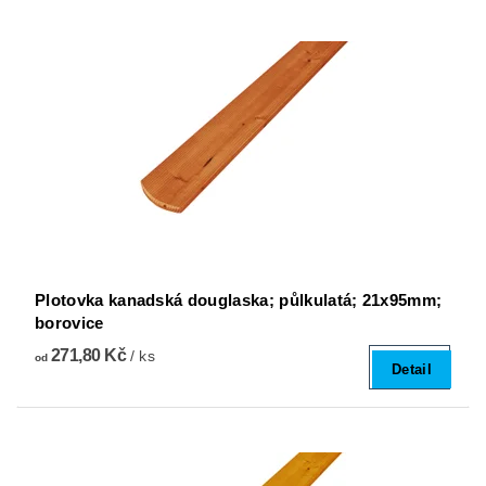
Plotovka kanadská douglaska; půlkulatá; 21x95mm;
borovice
271,80 Kč
/ ks
od
Detail