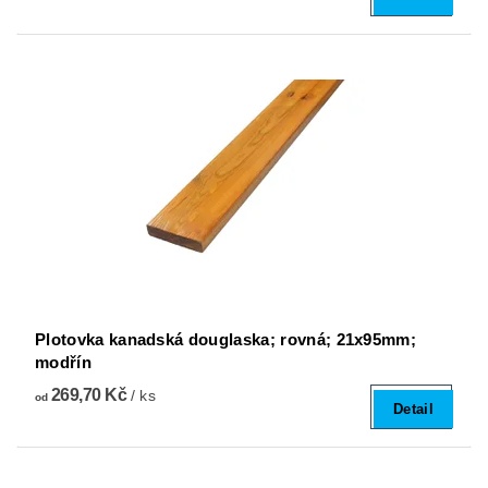
Plotovka kanadská douglaska; rovná; 21x95mm;
modřín
269,70 Kč
/ ks
od
Detail