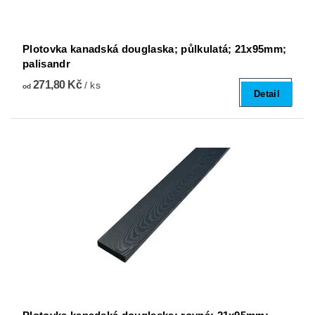
Plotovka kanadská douglaska; půlkulatá; 21x95mm;
palisandr
271,80 Kč
/ ks
od
Detail