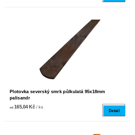
Plotovka severský smrk půlkulatá 95x18mm
palisandr
165,04 Kč
/ ks
od
Detail