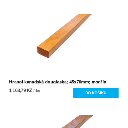
Hranol kanadská douglaska; 45x70mm; modřín
1 168,79 Kč
/ ks