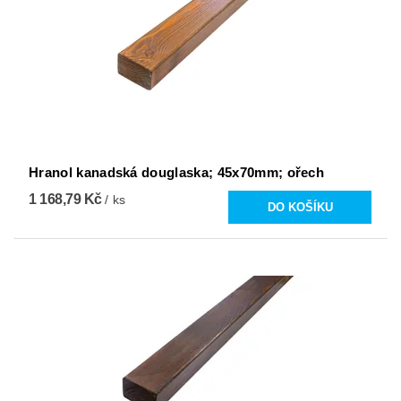
Hranol kanadská douglaska; 45x70mm; ořech
1 168,79 Kč
/ ks