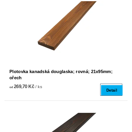
Plotovka kanadská douglaska; rovná; 21x95mm;
ořech
269,70 Kč
/ ks
od
Detail