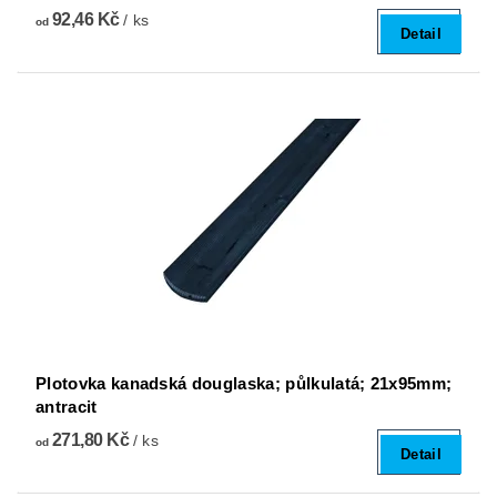
92,46 Kč
/ ks
od
Detail
Plotovka kanadská douglaska; půlkulatá; 21x95mm;
antracit
271,80 Kč
/ ks
od
Detail