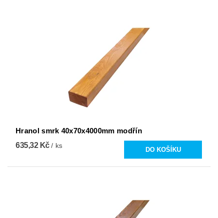
Hranol smrk 40x70x4000mm modřín
635,32 Kč
/ ks