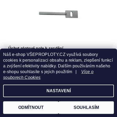
Úchyt plotové pole k zazdění
Náš e-shop VŠEPROPLOTY.CZ využívá soubory
42,99 Kč
/ ks
cookies k personalizaci obsahu a reklam, zlepšení funkcí
a zvýšení efektivity nabídky. Dalším používáním našeho
e-shopu souhlasíte s jejich použitím |
Více o
souborech Cookies
NASTAVENÍ
ODMÍTNOUT
SOUHLASÍM