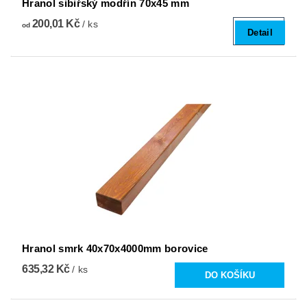
Hranol sibiřský modřín 70x45 mm
200,01 Kč
/ ks
od
Detail
Hranol smrk 40x70x4000mm borovice
635,32 Kč
/ ks