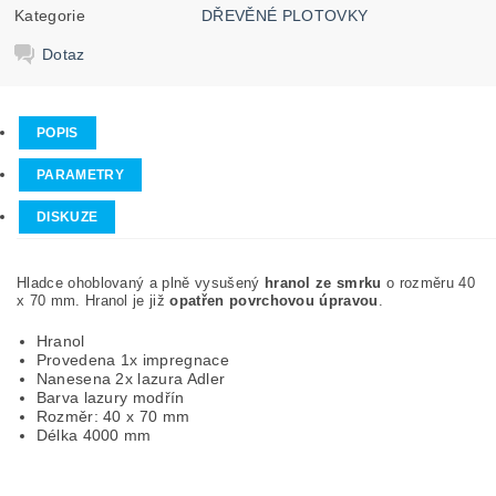
Kategorie
DŘEVĚNÉ PLOTOVKY
Dotaz
POPIS
PARAMETRY
DISKUZE
Hladce ohoblovaný a plně vysušený
hranol ze smrku
o rozměru 40
x 70 mm. Hranol je již
opatřen povrchovou úpravou
.
Hranol
Provedena 1x impregnace
Nanesena 2x lazura Adler
Barva lazury modřín
Rozměr: 40 x 70 mm
Délka 4000 mm