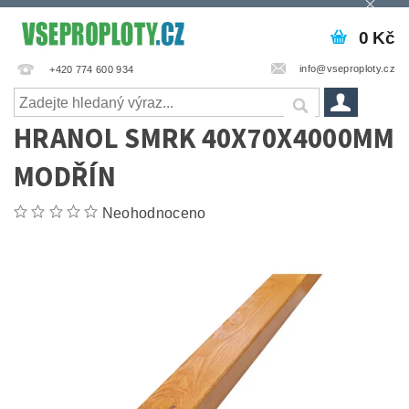
0 Kč
info@vseproploty.cz
+420 774 600 934
HRANOL SMRK 40X70X4000MM
MODŘÍN
Neohodnoceno