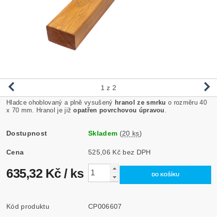
1
z 2
Hladce ohoblovaný a plně vysušený
hranol ze smrku
o rozměru 40
x 70 mm. Hranol je již
opatřen povrchovou úpravou
.
Dostupnost
Skladem
(
20 ks
)
Cena
525,06 Kč bez DPH
635,32 Kč
/ ks
Kód produktu
CP006607