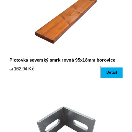
Plotovka severský smrk rovná 95x18mm borovice
162,94 Kč
od
Detail