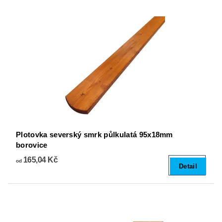
Plotovka severský smrk půlkulatá 95x18mm
borovice
165,04 Kč
od
Detail