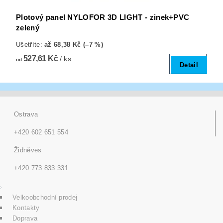
Plotový panel NYLOFOR 3D LIGHT - zinek+PVC
zelený
Ušetříte
:
až 68,38 Kč (–7 %)
527,61 Kč
/ ks
od
Detail
Ostrava
+420 602 651 554
Židněves
+420 773 833 331
Velkoobchodní prodej
Kontakty
Doprava