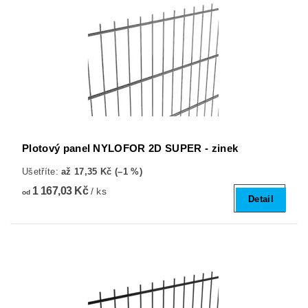
Plotový panel NYLOFOR 2D SUPER - zinek
Ušetříte
:
až 17,35 Kč (–1 %)
1 167,03 Kč
/ ks
od
Detail