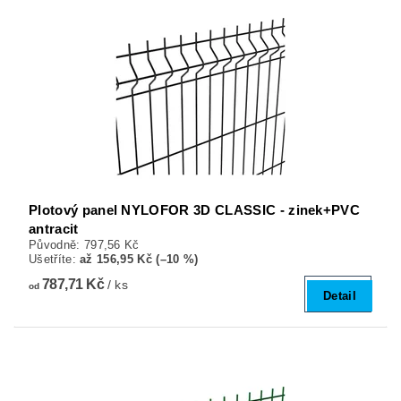
Plotový panel NYLOFOR 3D CLASSIC - zinek+PVC
antracit
Původně:
797,56 Kč
Ušetříte
:
až 156,95 Kč (–10 %)
787,71 Kč
/ ks
od
Detail