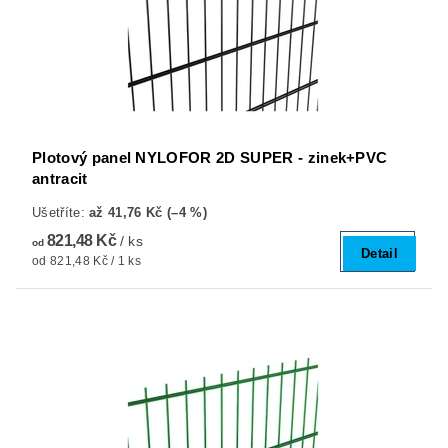
Plotový panel NYLOFOR 2D SUPER - zinek+PVC
antracit
Ušetříte
:
až 41,76 Kč (–4 %)
821,48 Kč
/ ks
od
Detail
od 821,48 Kč / 1 ks