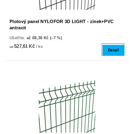
Plotový panel NYLOFOR 3D LIGHT - zinek+PVC
antracit
Ušetříte
:
až 68,38 Kč (–7 %)
527,61 Kč
/ ks
od
Detail