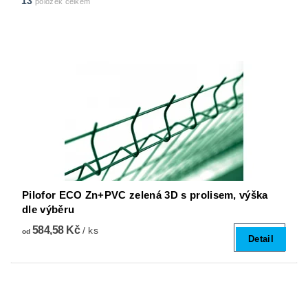
13
položek celkem
Pilofor ECO Zn+PVC zelená 3D s prolisem, výška
dle výběru
584,58 Kč
/ ks
od
Detail