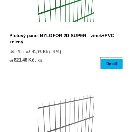
Plotový panel NYLOFOR 2D SUPER - zinek+PVC
zelený
Ušetříte
:
až 41,76 Kč (–4 %)
821,48 Kč
/ ks
od
Detail