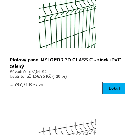
Plotový panel NYLOFOR 3D CLASSIC - zinek+PVC
zelený
Původně:
797,56 Kč
Ušetříte
:
až 156,95 Kč (–10 %)
787,71 Kč
/ ks
od
Detail