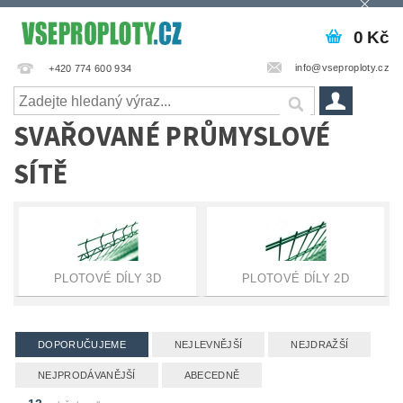
0 Kč
info@vseproploty.cz
+420 774 600 934
SVAŘOVANÉ PRŮMYSLOVÉ
SÍTĚ
PLOTOVÉ DÍLY 3D
PLOTOVÉ DÍLY 2D
DOPORUČUJEME
NEJLEVNĚJŠÍ
NEJDRAŽŠÍ
NEJPRODÁVANĚJŠÍ
ABECEDNĚ