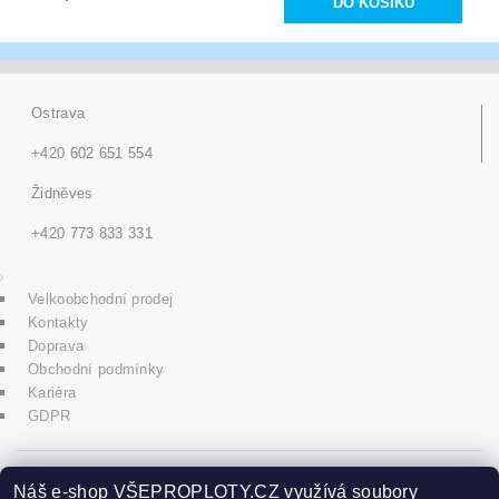
Ostrava
+420 602 651 554
Židněves
+420 773 833 331
Velkoobchodní prodej
Kontakty
Doprava
Obchodní podmínky
Kariéra
GDPR
icons8.com
Náš e-shop VŠEPROPLOTY.CZ využívá soubory