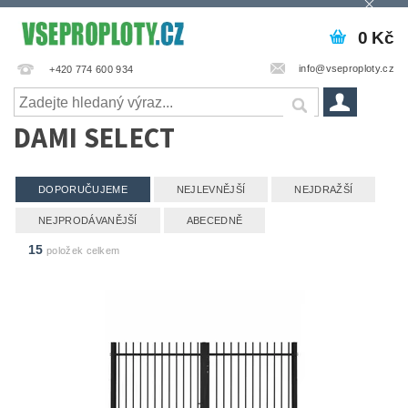
0 Kč
info@vseproploty.cz
+420 774 600 934
DAMI SELECT
DOPORUČUJEME
NEJLEVNĚJŠÍ
NEJDRAŽŠÍ
NEJPRODÁVANĚJŠÍ
ABECEDNĚ
15
položek celkem