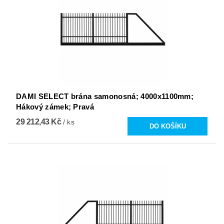
DAMI SELECT brána samonosná; 4000x1100mm;
Hákový zámek; Pravá
29 212,43 Kč
/ ks