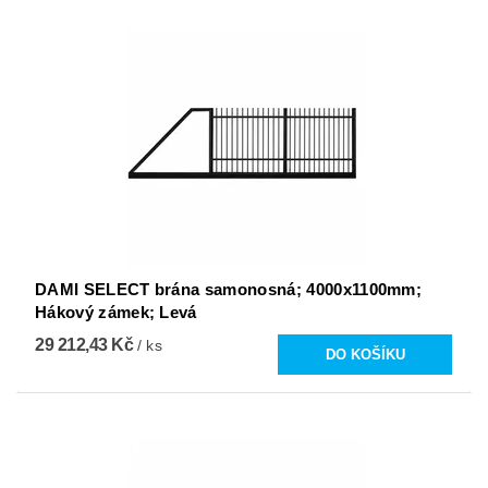
DAMI SELECT brána samonosná; 4000x1100mm;
Hákový zámek; Levá
29 212,43 Kč
/ ks