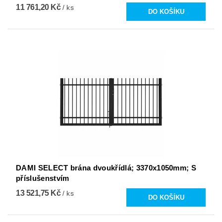
11 761,20 Kč
/ ks
DAMI SELECT brána dvoukřídlá; 3370x1050mm; S
příslušenstvím
13 521,75 Kč
/ ks