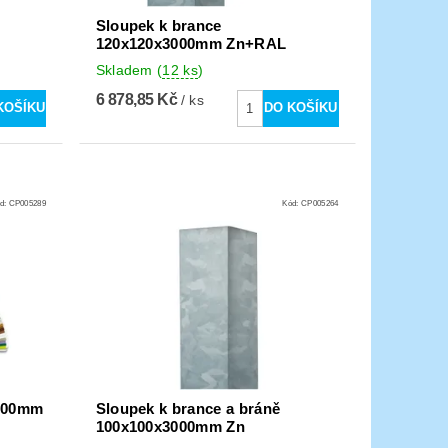
Sloupek k brance
120x120x3000mm Zn+RAL
Skladem
(
12 ks
)
6 878,85 Kč
/ ks
d:
CP005289
Kód:
CP005264
3000mm
Sloupek k brance a bráně
100x100x3000mm Zn