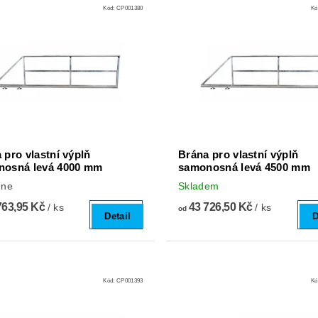
Kód:
CP001380
Kó
 pro vlastní výplň
Brána pro vlastní výplň
nosná levá 4000 mm
samonosná levá 4500 mm
dne
Skladem
763,95 Kč
43 726,50 Kč
/ ks
/ ks
od
Detail
D
Kód:
CP001393
Kó