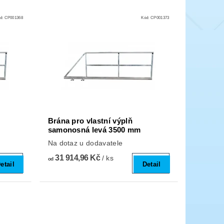
d:
CP001368
Kód:
CP001373
Brána pro vlastní výplň
samonosná levá 3500 mm
Na dotaz u dodavatele
31 914,96 Kč
/ ks
od
etail
Detail