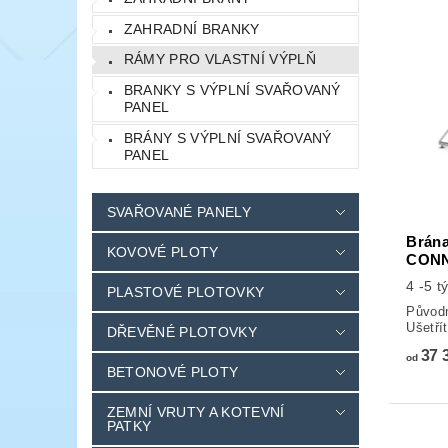
ZAHRADNÍ BRANKY
RÁMY PRO VLASTNÍ VÝPLŇ
BRANKY S VÝPLNÍ SVAŘOVANÝ
PANEL
BRÁNY S VÝPLNÍ SVAŘOVANÝ
PANEL
SVAŘOVANÉ PANELY
Brána
KOVOVÉ PLOTY
CONN
4 -5 t
PLASTOVÉ PLOTOVKY
Původ
Ušetří
DŘEVĚNÉ PLOTOVKY
37 
od
BETONOVÉ PLOTY
ZEMNÍ VRUTY A KOTEVNÍ
PATKY