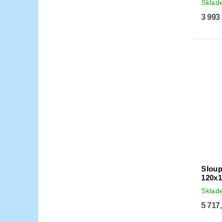
Skla
3 993
Sloup
120x
Skla
5 717