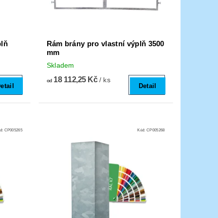
plň
Rám brány pro vlastní výplň 3500
mm
Skladem
18 112,25 Kč
/ ks
od
etail
Detail
d:
CP005265
Kód:
CP005268