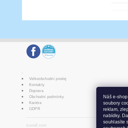
Velkoobchodní prodej
Kontakty
Doprava
Náš e-sho
Obchodní podmínky
soubory coo
Kariéra
GDPR
reklam, zlep
nabídky. D
souhlasíte 
icons8.com