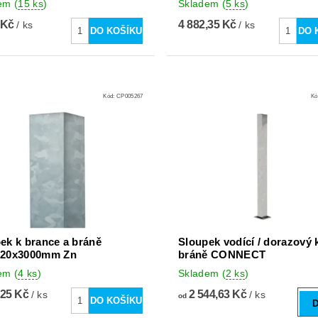
dem
(
15 ks
)
Skladem
(
5 ks
)
 Kč
4 882,35 Kč
/ ks
/ ks
Kód:
CP005267
Kó
ek k brance a bráně
Sloupek vodící / dorazový 
120x3000mm Zn
bráně CONNECT
dem
(
4 ks
)
Skladem
(
2 ks
)
,25 Kč
2 544,63 Kč
/ ks
/ ks
od
D