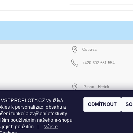
Ostrava
+420 602 651 554
Praha - Herink
p VŠEPROPLOTY.CZ využívá
+420 606 020 266
ODMÍTNOUT
SO
kies k personalizaci obsahu a
šení funkcí a zvýšení efektivity
alším používáním našeho e-shopu
s jejich použitím |
Více o