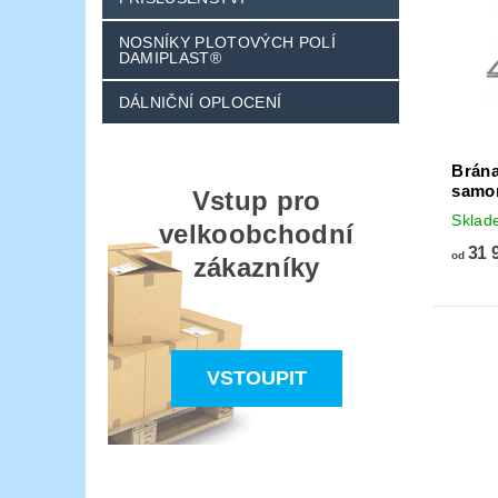
NOSNÍKY PLOTOVÝCH POLÍ
DAMIPLAST®
DÁLNIČNÍ OPLOCENÍ
Brána
samo
Vstup pro
Sklad
velkoobchodní
31 
od
zákazníky
VSTOUPIT