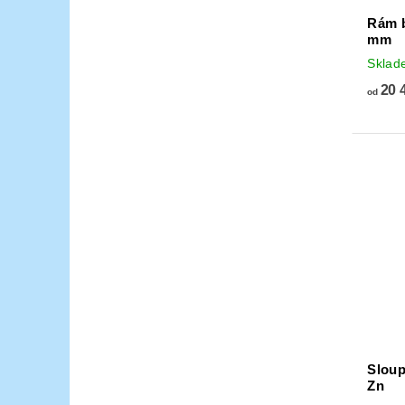
Rám b
mm
Sklad
20 
od
Sloup
Zn