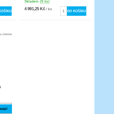
Skladem
(
9 ks
)
4 991,25 Kč
/ ks
d:
CP006789
k
etail