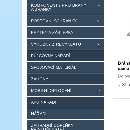
KOMPONENTY PRO BRÁNY
A BRANKY
POŠTOVNÍ SCHRÁNKY
KRYTKY A ZÁSLEPKY
VÝROBKY Z RECYKLÁTU
PŮJČOVNA NÁŘADÍ
Brána
SPOJOVACÍ MATERIÁL
samo
Do tý
ZÁHONY
31 
od
MOBILNÍ OPLOCENÍ
AKU NÁŘADÍ
NÁŘADÍ
ZAHRADNÍ DOPLŇKY-
PŘÍSLUŠENSTVÍ