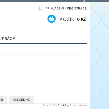
|
PŘIHLÁŠENÍ
REGISTRACE
KOŠÍK:
0 Kč
UPRÁCE
ŠÍ
ABECEDNĚ
1
1
20
Stránka
z
-
položek celkem