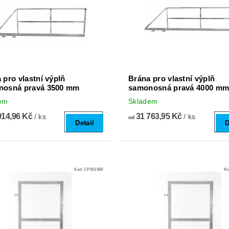
 pro vlastní výplň
Brána pro vlastní výplň
nosná pravá 3500 mm
samonosná pravá 4000 m
em
Skladem
914,96 Kč
31 763,95 Kč
/ ks
/ ks
od
Detail
D
Kód:
CP001568
Kó