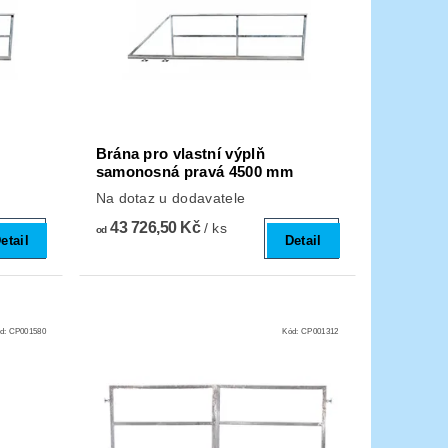
Brána pro vlastní výplň
m
samonosná pravá 4500 mm
Na dotaz u dodavatele
43 726,50 Kč
/ ks
od
etail
Detail
d:
CP001580
Kód:
CP001312