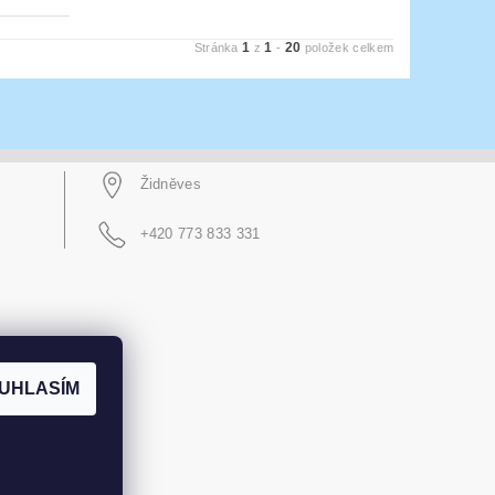
1
1
20
Stránka
z
-
položek celkem
Židněves
+420 773 833 331
UHLASÍM