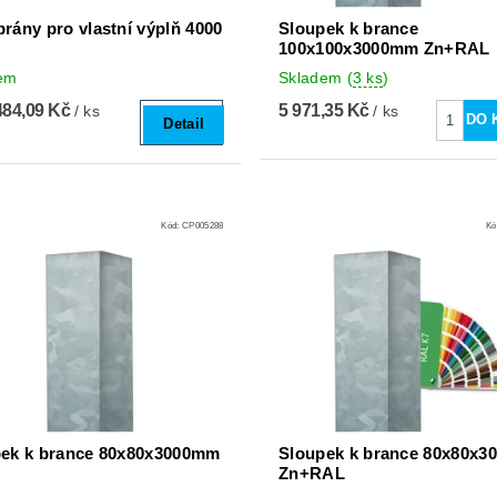
rány pro vlastní výplň 4000
Sloupek k brance
100x100x3000mm Zn+RAL
em
Skladem
(
3 ks
)
484,09 Kč
5 971,35 Kč
/ ks
/ ks
Detail
Kód:
CP005288
Kó
ek k brance 80x80x3000mm
Sloupek k brance 80x80x
Zn+RAL