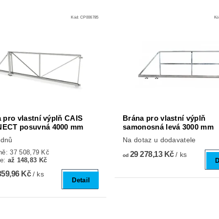
Kód:
CP006785
Kó
 pro vlastní výplň CAIS
Brána pro vlastní výplň
ECT posuvná 4000 mm
samonosná levá 3000 mm
ýdnů
Na dotaz u dodavatele
ně:
37 508,79 Kč
29 278,13 Kč
/ ks
od
te
:
až 148,83 Kč
D
359,96 Kč
/ ks
Detail