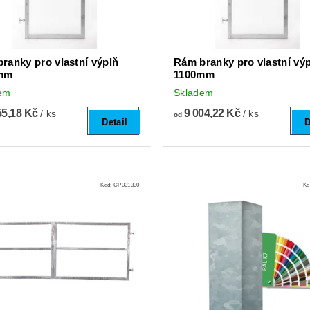
ranky pro vlastní výplň
Rám branky pro vlastní vý
mm
1100mm
em
Skladem
55,18 Kč
9 004,22 Kč
/ ks
/ ks
od
Detail
D
Kód:
CP001330
Kó