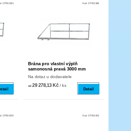
d:
CP001383
Kód:
CP001388
Brána pro vlastní výplň
samonosná pravá 3000 mm
Na dotaz u dodavatele
29 278,13 Kč
/ ks
od
etail
Detail
d:
CP001400
Kód:
CP001403