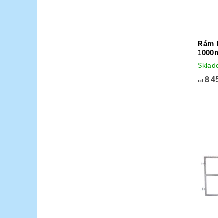
Rám b
1000
Sklad
8 4
od