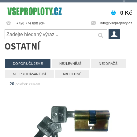
0 Kč
info@vseproploty.cz
+420 774 600 934
OSTATNÍ
DOPORUČUJEME
NEJLEVNĚJŠÍ
NEJDRAŽŠÍ
NEJPRODÁVANĚJŠÍ
ABECEDNĚ
20
položek celkem