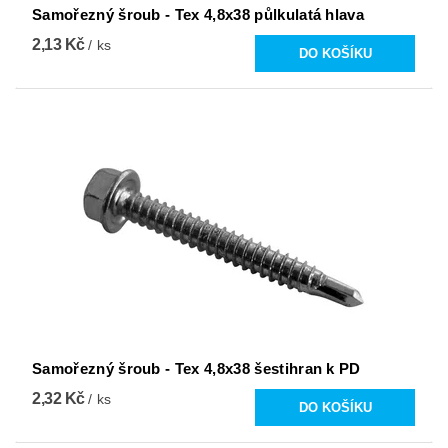
Samořezný šroub - Tex 4,8x38 půlkulatá hlava
2,13 Kč
/ ks
Samořezný šroub - Tex 4,8x38 šestihran k PD
2,32 Kč
/ ks