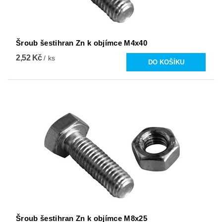
Šroub šestihran Zn k objímce M4x40
2,52 Kč
/ ks
Šroub šestihran Zn k objímce M8x25