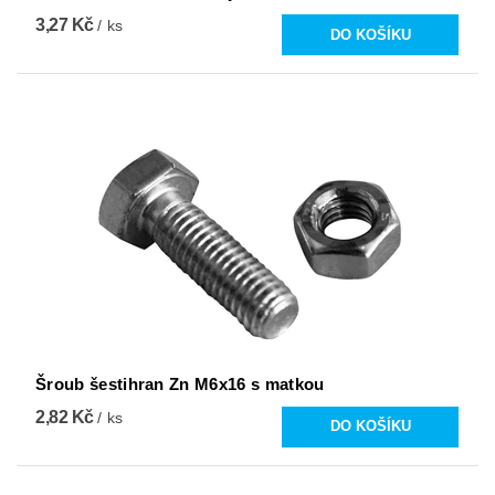
3,27 Kč
/ ks
Šroub šestihran Zn M6x16 s matkou
2,82 Kč
/ ks