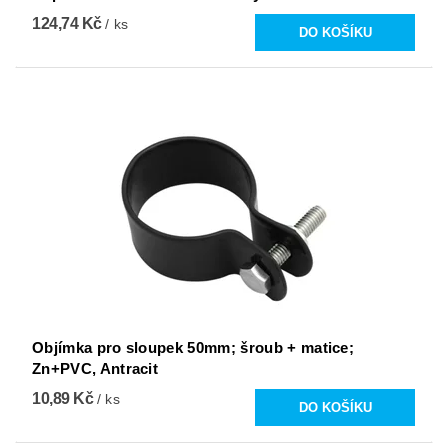
124,74 Kč
/ ks
Objímka pro sloupek 50mm; šroub + matice;
Zn+PVC, Antracit
10,89 Kč
/ ks