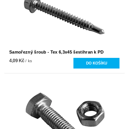
Samořezný šroub - Tex 6,3x45 šestihran k PD
4,09 Kč
/ ks