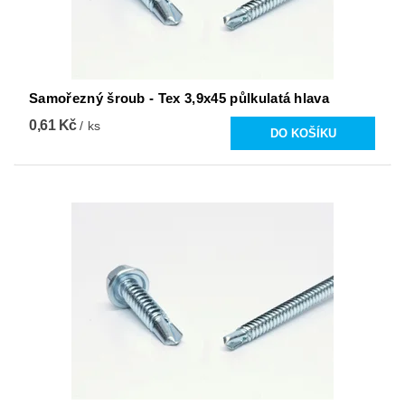
Samořezný šroub - Tex 3,9x45 půlkulatá hlava
0,61 Kč
/ ks