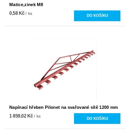
Matice,zinek M8
0,58 Kč
/ ks
Napínací hřeben Pilonet na svařované sítě 1200 mm
1 859,02 Kč
/ ks