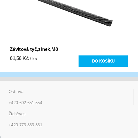
Závitová tyč,zinek,M8
61,56 Kč
/ ks
Ostrava
+420 602 651 554
Židněves
+420 773 833 331