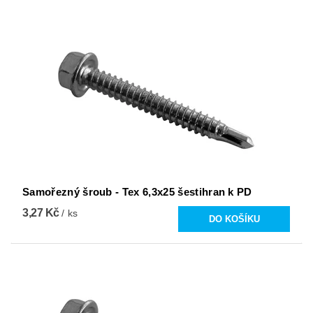
Samořezný šroub - Tex 6,3x25 šestihran k PD
3,27 Kč
/ ks