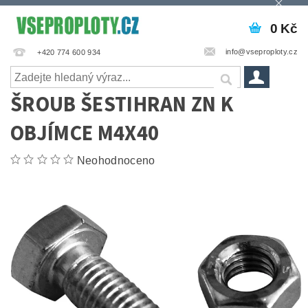
0 Kč
info@vseproploty.cz
+420 774 600 934
ŠROUB ŠESTIHRAN ZN K
OBJÍMCE M4X40
Neohodnoceno