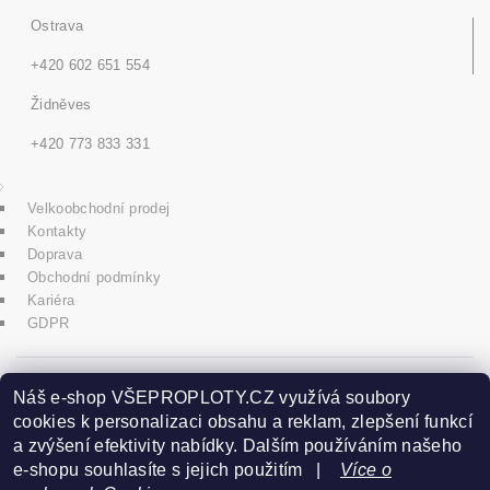
Ostrava
+420 602 651 554
Židněves
+420 773 833 331
Velkoobchodní prodej
Kontakty
Doprava
Obchodní podmínky
Kariéra
GDPR
icons8.com
Náš e-shop VŠEPROPLOTY.CZ využívá soubory
cookies k personalizaci obsahu a reklam, zlepšení funkcí
a zvýšení efektivity nabídky. Dalším používáním našeho
Praha - Herink
e-shopu souhlasíte s jejich použitím |
Více o