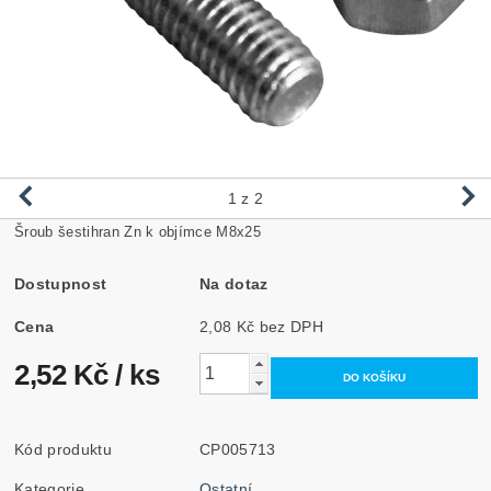
1
z 2
Šroub šestihran Zn k objímce M8x25
Dostupnost
Na dotaz
Cena
2,08 Kč bez DPH
2,52 Kč
/ ks
Kód produktu
CP005713
Kategorie
Ostatní