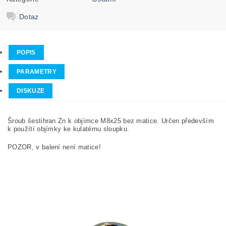
Dotaz
POPIS
PARAMETRY
DISKUZE
Šroub šestihran Zn k objímce M8x25 bez matice. Určen především
k použítí objímky ke kulatému sloupku.
POZOR, v balení není matice!