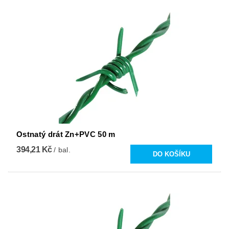
Ostnatý drát Zn+PVC 50 m
394,21 Kč
/ bal.