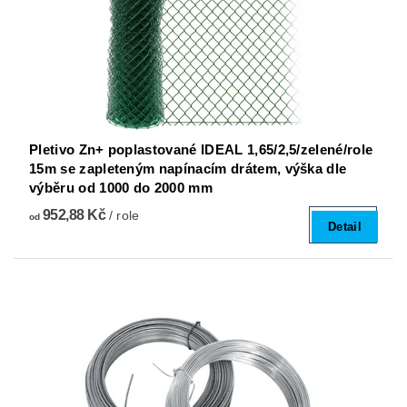
Pletivo Zn+ poplastované IDEAL 1,65/2,5/zelené/role
15m se zapleteným napínacím drátem, výška dle
výběru od 1000 do 2000 mm
952,88 Kč
/ role
od
Detail