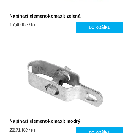
Napínací element-komaxit zelená
17,40 Kč
/ ks
Napínací element-komaxit modrý
22,71 Kč
/ ks