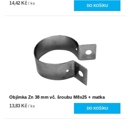
14,42 Kč
/ ks
Objímka Zn 38 mm vč. šroubu M8x25 + matka
13,83 Kč
/ ks