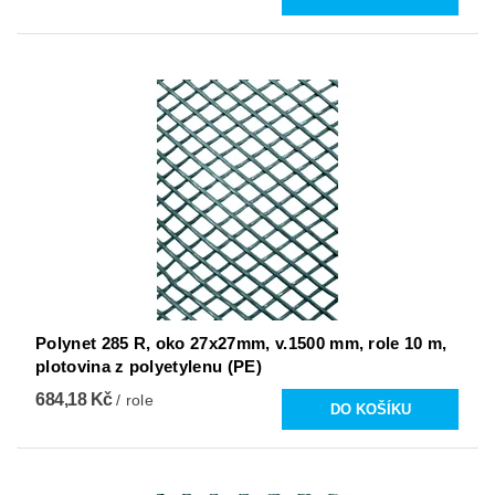
Polynet 285 R, oko 27x27mm, v.1500 mm, role 10 m,
plotovina z polyetylenu (PE)
684,18 Kč
/ role