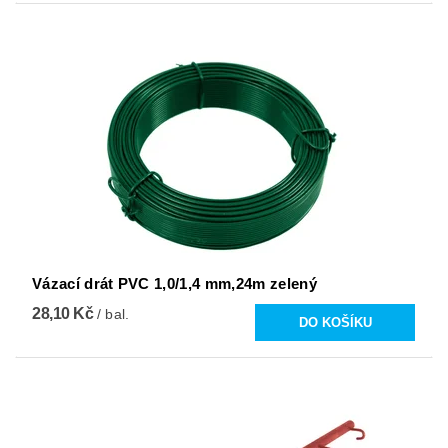
Vázací drát PVC 1,0/1,4 mm,24m zelený
28,10 Kč
/ bal.