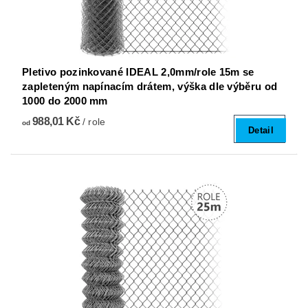
Pletivo pozinkované IDEAL 2,0mm/role 15m se
zapleteným napínacím drátem, výška dle výběru od
1000 do 2000 mm
988,01 Kč
/ role
od
Detail