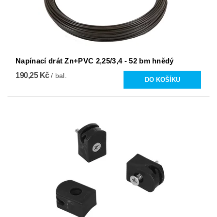
Napínací drát Zn+PVC 2,25/3,4 - 52 bm hnědý
190,25 Kč
/ bal.