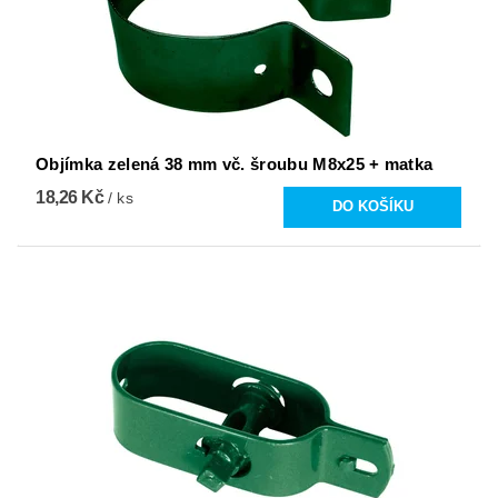
Objímka zelená 38 mm vč. šroubu M8x25 + matka
18,26 Kč
/ ks