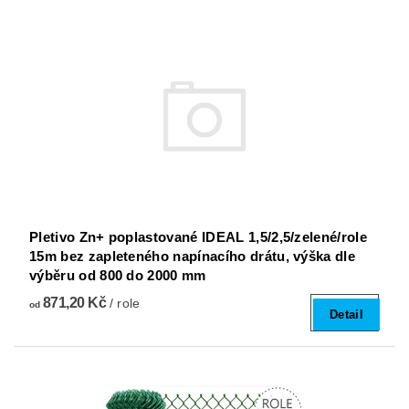
Pletivo Zn+ poplastované IDEAL 1,5/2,5/zelené/role
15m bez zapleteného napínacího drátu, výška dle
výběru od 800 do 2000 mm
871,20 Kč
/ role
od
Detail