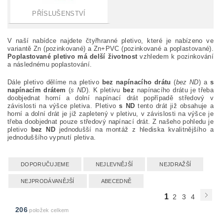
PŘÍSLUŠENSTVÍ
V naší nabídce najdete čtyřhranné pletivo, které je nabízeno ve
variantě Zn (pozinkované) a Zn+PVC (pozinkované a poplastované).
Poplastované pletivo má delší životnost
vzhledem k pozinkování
a následnému poplastování.
Dále pletivo dělíme na pletivo
bez napínacího drátu
(
bez ND
) a
s
napínacím drátem
(
s ND
). K pletivu
bez
napínacího drátu je třeba
doobjednat horní a dolní napínací drát popřípadě středový v
závislosti na výšce pletiva. Pletivo
s ND
tento drát již obsahuje a
horní a dolní drát je již zapletený v pletivu, v závislosti na výšce je
třeba doobjednat pouze středový napínací drát. Z našeho pohledu je
pletivo
bez ND
jednodušší na montáž z hlediska kvalitnějšího a
jednoduššího vypnutí pletiva.
DOPORUČUJEME
NEJLEVNĚJŠÍ
NEJDRAŽŠÍ
NEJPRODÁVANĚJŠÍ
ABECEDNĚ
1
2
3
4
206
položek celkem