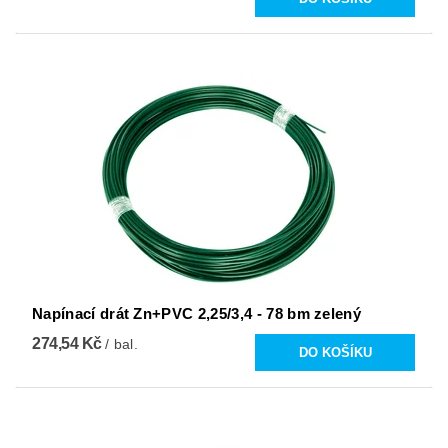
Napínací drát Zn+PVC 2,25/3,4 - 78 bm zelený
274,54 Kč
/ bal.