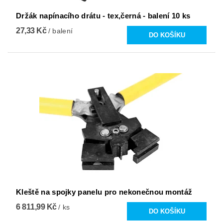
Držák napínacího drátu - tex,černá - balení 10 ks
27,33 Kč
/ balení
Kleště na spojky panelu pro nekonečnou montáž
6 811,99 Kč
/ ks