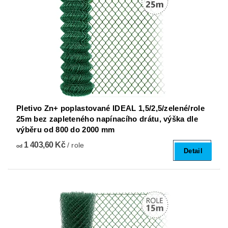
Pletivo Zn+ poplastované IDEAL 1,5/2,5/zelené/role
25m bez zapleteného napínacího drátu, výška dle
výběru od 800 do 2000 mm
1 403,60 Kč
/ role
od
Detail