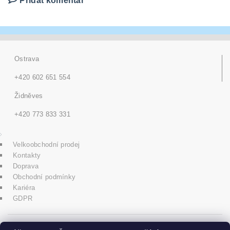
Přidat komentář
Ostrava
+420 602 651 554
Židněves
+420 773 833 331
Velkoobchodní prodej
Kontakty
Doprava
Obchodní podmínky
Kariéra
GDPR
icons8.com