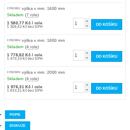
výška v mm: 1600 mm
CP003952
Skladem
(
7 role
)
1 580,77 Kč
/ role
1 306,42 Kč bez DPH
výška v mm: 1800 mm
CP003954
Skladem
(
4 role
)
1 778,82 Kč
/ role
1 470,10 Kč bez DPH
výška v mm: 2000 mm
CP003956
Skladem
(
4 role
)
1 976,31 Kč
/ role
1 633,31 Kč bez DPH
POPIS
DISKUZE