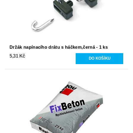
Držák napínacího drátu s háčkem,černá - 1 ks
5,31 Kč