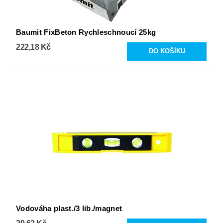
Baumit FixBeton Rychleschnoucí 25kg
222,18 Kč
Vodováha plast./3 lib./magnet