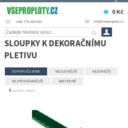
0 Kč
info@vseproploty.cz
+420 774 600 934
SLOUPKY K DEKORAČNÍMU
PLETIVU
DOPORUČUJEME
NEJLEVNĚJŠÍ
NEJDRAŽŠÍ
NEJPRODÁVANĚJŠÍ
ABECEDNĚ
3
položek celkem