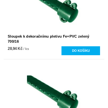
Sloupek k dekoračnímu pletivu Fe+PVC zelený
700/16
28,94 Kč
/ ks