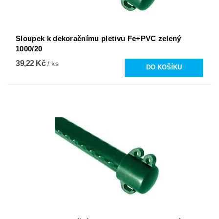
Sloupek k dekoračnímu pletivu Fe+PVC zelený
1000/20
39,22 Kč
/ ks