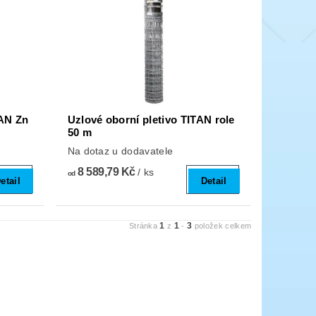
TAN Zn
Uzlové oborní pletivo TITAN role
50 m
Na dotaz u dodavatele
8 589,79 Kč
/ ks
od
etail
Detail
1
1
3
Stránka
z
-
položek celkem