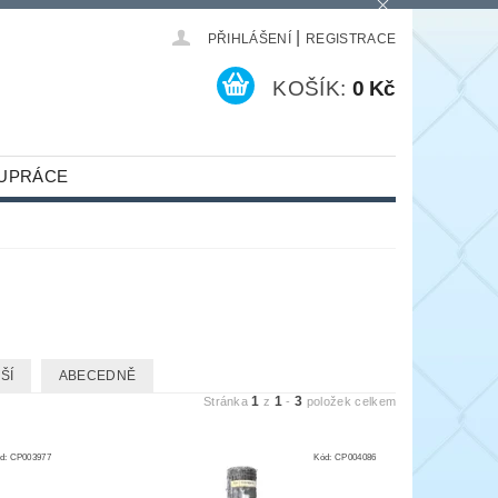
|
PŘIHLÁŠENÍ
REGISTRACE
KOŠÍK:
0 Kč
UPRÁCE
ŠÍ
ABECEDNĚ
1
1
3
Stránka
z
-
položek celkem
d:
CP003977
Kód:
CP004086