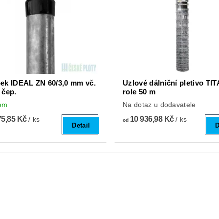
ek IDEAL ZN 60/3,0 mm vč.
Uzlové dálniční pletivo TI
 čep.
role 50 m
em
Na dotaz u dodavatele
75,85 Kč
10 936,98 Kč
/ ks
/ ks
od
Detail
D