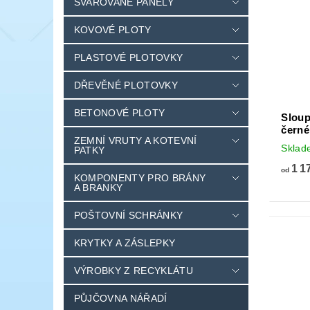
SVAŘOVANÉ PANELY
KOVOVÉ PLOTY
PLASTOVÉ PLOTOVKY
DŘEVĚNÉ PLOTOVKY
BETONOVÉ PLOTY
Sloup
černé
ZEMNÍ VRUTY A KOTEVNÍ
Sklad
PATKY
1 1
od
KOMPONENTY PRO BRÁNY
A BRANKY
POŠTOVNÍ SCHRÁNKY
KRYTKY A ZÁSLEPKY
VÝROBKY Z RECYKLÁTU
PŮJČOVNA NÁŘADÍ