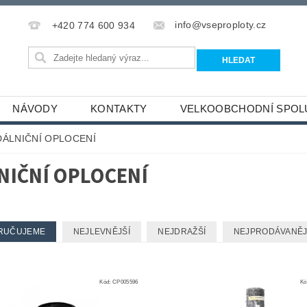
info@vseproploty.cz
+420 774 600 934
NÁVODY
KONTAKTY
VELKOOBCHODNÍ SPOL
DÁLNIČNÍ OPLOCENÍ
NIČNÍ OPLOCENÍ
RUČUJEME
NEJLEVNĚJŠÍ
NEJDRAŽŠÍ
NEJPRODÁVANĚJ
Kód:
CP005596
Kó