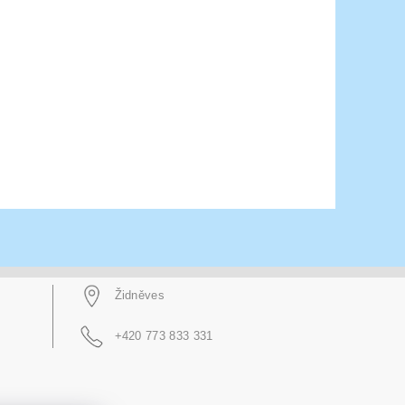
Židněves
+420 773 833 331