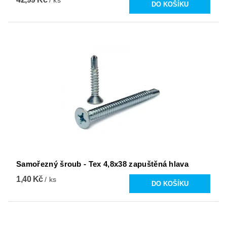
/ ks
Samořezný šroub - Tex 4,8x38 zapuštěná hlava
1,40 Kč
/ ks