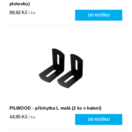
plotovku)
88,92 Kč
/ ks
PILWOOD - příchytka L malá (2 ks v balení)
44,95 Kč
/ ks