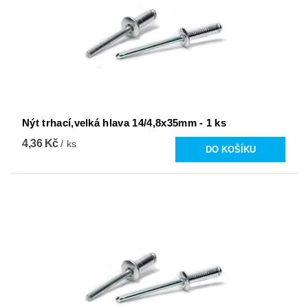
Nýt trhací,velká hlava 14/4,8x35mm - 1 ks
4,36 Kč
/ ks