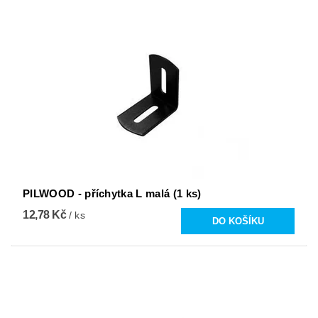
PILWOOD - příchytka L malá (1 ks)
12,78 Kč
/ ks