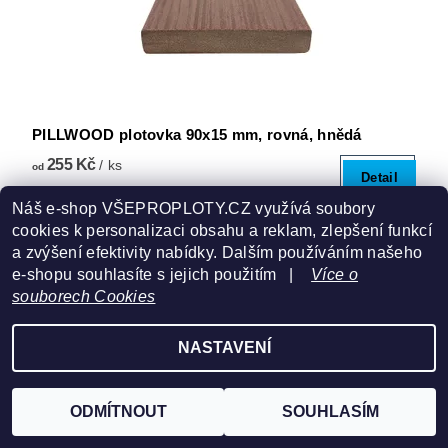
PILLWOOD plotovka 90x15 mm, rovná, hnědá
255 Kč
/ ks
od
Detail
Náš e-shop VŠEPROPLOTY.CZ využívá soubory
cookies k personalizaci obsahu a reklam, zlepšení funkcí
a zvýšení efektivity nabídky. Dalším používáním našeho
e-shopu souhlasíte s jejich použitím |
Více o
souborech Cookies
NASTAVENÍ
ODMÍTNOUT
SOUHLASÍM