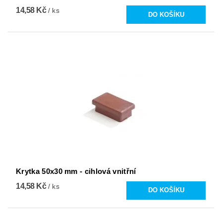
14,58 Kč
/ ks
Krytka 50x30 mm - cihlová vnitřní
14,58 Kč
/ ks