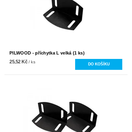
PILWOOD - příchytka L velká (1 ks)
25,52 Kč
/ ks