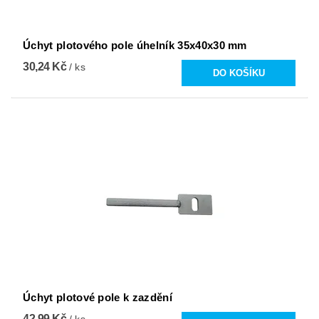
Úchyt plotového pole úhelník 35x40x30 mm
30,24 Kč
/ ks
Úchyt plotové pole k zazdění
42,99 Kč