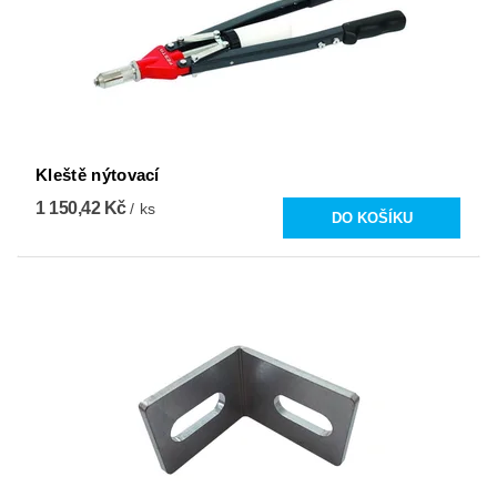
Kleště nýtovací
1 150,42 Kč
/ ks