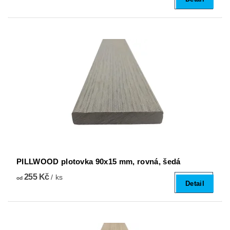
PILLWOOD plotovka 90x15 mm, rovná, šedá
255 Kč
/ ks
od
Detail