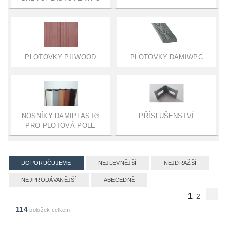
PLOTOVKY PILWOOD
PLOTOVKY DAMIWPC
NOSNÍKY DAMIPLAST®
PŘÍSLUŠENSTVÍ
PRO PLOTOVÁ POLE
DOPORUČUJEME
NEJLEVNĚJŠÍ
NEJDRAŽŠÍ
NEJPRODÁVANĚJŠÍ
ABECEDNĚ
1
2
114
položek celkem