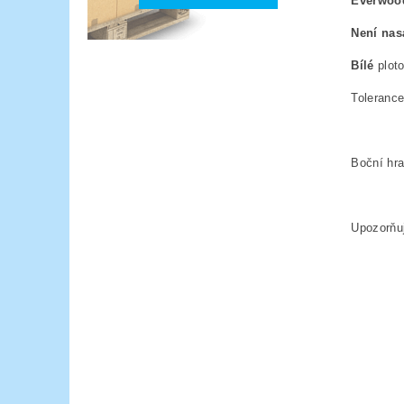
Everwoo
Není nas
Bílé
plot
Tolerance
Boční hra
Upozorňu