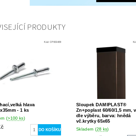
ISEJÍCÍ PRODUKTY
Kód:
CP003409
Kó
rhací,velká hlava
Sloupek DAMIPLAST®
8x35mm - 1 ks
Zn+poplast 60/60/1,5 mm, 
dle výběru, barva: hnědá
dem
(
>100 ks
)
vč.krytky 65x65
Kč
Skladem
(
28 ks
)