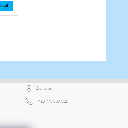
etail
Židněves
+420 773 833 331