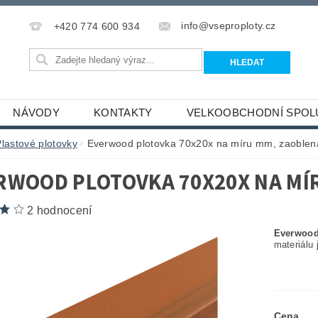
info@vseproploty.cz
+420 774 600 934
NÁVODY
KONTAKTY
VELKOOBCHODNÍ SPOL
Plastové plotovky
Everwood plotovka 70x20x na míru mm, zaoblen
RWOOD PLOTOVKA 70X20X NA MÍ
2 hodnocení
Everwoo
materiálu
Cena