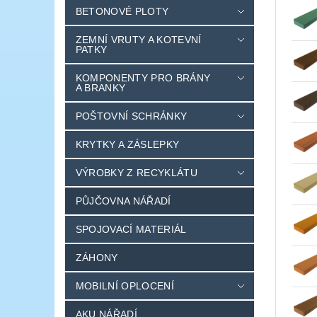
BETONOVÉ PLOTY
ZEMNÍ VRUTY A KOTEVNÍ
PATKY
KOMPONENTY PRO BRÁNY
A BRANKY
POŠTOVNÍ SCHRÁNKY
KRYTKY A ZÁSLEPKY
VÝROBKY Z RECYKLÁTU
PŮJČOVNA NÁŘADÍ
SPOJOVACÍ MATERIÁL
ZÁHONY
MOBILNÍ OPLOCENÍ
AKU NÁŘADÍ