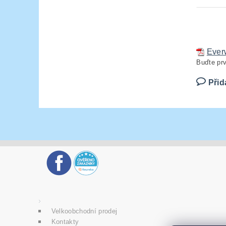
Ever
Buďte prv
Přid
Velkoobchodní prodej
Kontakty