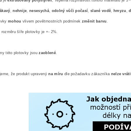
d
je
extrudovaný polystyren
, Tepelná rozpínavost tohoto materiálu je 5
ákavý
,
nehnije
,
nesesychá
,
odolný vůči počasí
,
slané vodě
,
hmyzu
,
ovky
mohou
vlivem povětrnostních podmínek
změnit barvu
.
 rozměru šíře plotovky je +- 2%.
ny této plotovky jsou
zaoblené
.
jeme, že produkt upravený
na míru
dle požadavku zákazníka
nelze vrát