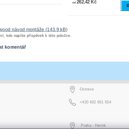
262,42 Kč
od
D
wood návod montáže (143.9 kB)
ní, kdo napíše příspěvek k této položce.
at komentář
Ostrava
+420 602 651 554
Praha - Herink