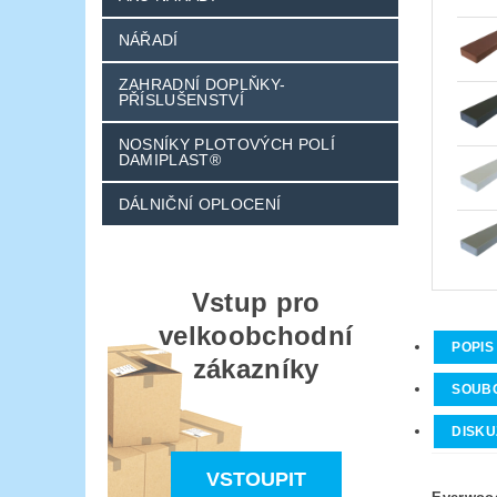
NÁŘADÍ
ZAHRADNÍ DOPLŇKY-
PŘÍSLUŠENSTVÍ
NOSNÍKY PLOTOVÝCH POLÍ
DAMIPLAST®
DÁLNIČNÍ OPLOCENÍ
Vstup pro
velkoobchodní
POPIS
zákazníky
SOUB
DISKU
VSTOUPIT