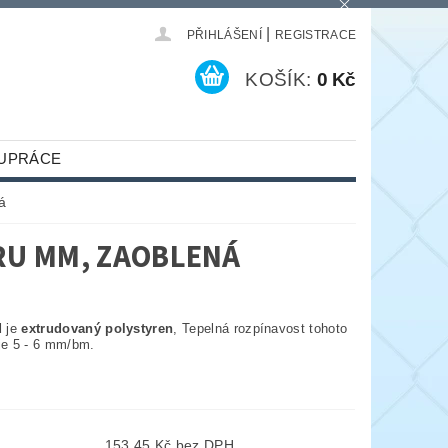
|
PŘIHLÁŠENÍ
REGISTRACE
KOŠÍK:
0 Kč
UPRÁCE
á
RU MM, ZAOBLENÁ
d
je
extrudovaný polystyren
, Tepelná rozpínavost tohoto
 je 5 - 6 mm/bm.
153,45 Kč bez DPH