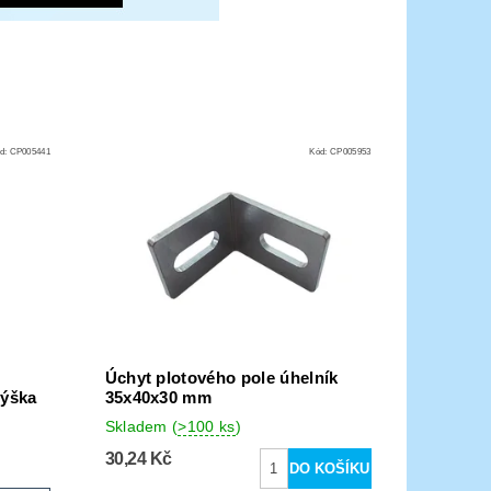
d:
CP005441
Kód:
CP005953
Úchyt plotového pole úhelník
výška
35x40x30 mm
Skladem
(
>100 ks
)
30,24 Kč