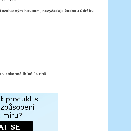
 - 6 mm/bm.
dřevokazným houbám
,
nevyžaduje žádnou údržbu
.
it v zákonné lhůtě 14 dnů
.