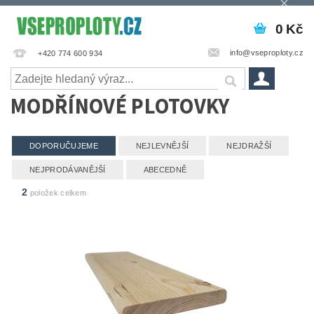
0 Kč
info@vseproploty.cz
+420 774 600 934
MODŘÍNOVÉ PLOTOVKY
DOPORUČUJEME
NEJLEVNĚJŠÍ
NEJDRAŽŠÍ
NEJPRODÁVANĚJŠÍ
ABECEDNĚ
2
položek celkem