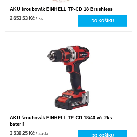
AKU šroubovák EINHELL TP-CD 18 Brushless
2 653,53 Kč
/ ks
AKU šroubovák EINHELL TP-CD 18/40 vč. 2ks
baterií
3 539,25 Kč
/ sada