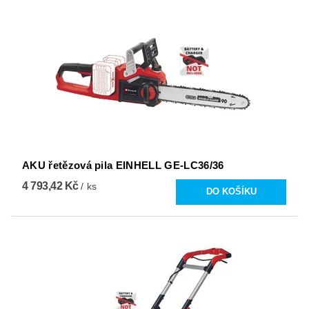
AKU řetězová pila EINHELL GE-LC36/36
4 793,42 Kč
/ ks