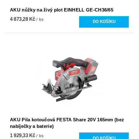
AKU nůžky na živý plot EINHELL GE-CH36/65
4 873,28 Kč
/ ks
AKU Pila kotoučová FESTA Share 20V 165mm (bez
nabíječky a baterie)
1 929,33 Kč
/ ks