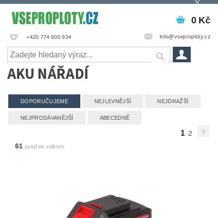
0 Kč
info@vseproploty.cz
+420 774 600 934
AKU NÁŘADÍ
DOPORUČUJEME
NEJLEVNĚJŠÍ
NEJDRAŽŠÍ
NEJPRODÁVANĚJŠÍ
ABECEDNĚ
1
2
61
položek celkem