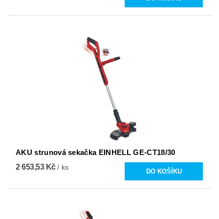
AKU strunová sekačka EINHELL GE-CT18/30
2 653,53 Kč
/ ks