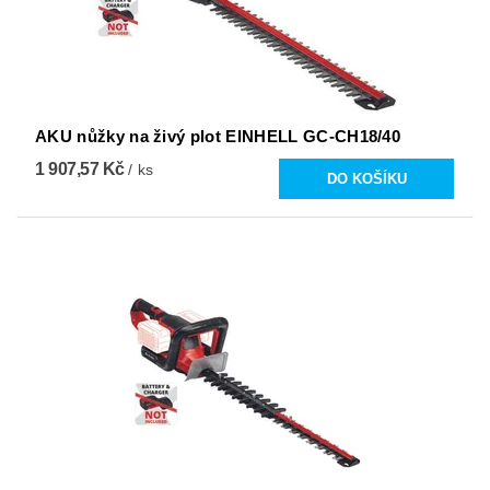
AKU nůžky na živý plot EINHELL GC-CH18/40
1 907,57 Kč
/ ks