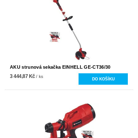
AKU strunová sekačka EINHELL GE-CT36/30
3 444,87 Kč
/ ks