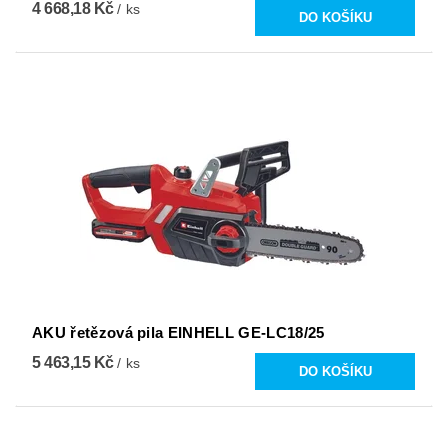
4 668,18 Kč
/ ks
AKU řetězová pila EINHELL GE-LC18/25
5 463,15 Kč
/ ks