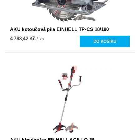
AKU kotoučová pila EINHELL TP-CS 18/190
4 793,42 Kč
/ ks
AKU křovinořez EINHELL AGILLO 36