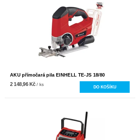
AKU přímočará pila EINHELL TE-JS 18/80
2 148,96 Kč
/ ks