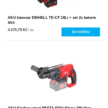
AKU kávovar EINHELL TE-CF 18Li + set 2x baterie
4Ah
4 475,79 Kč
/ ks
AKU Kladivo vrtací FESTA SDS+Share 20V (bez