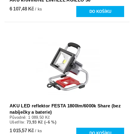
6 107,48 Kč
/ ks
AKU LED reflektor FESTA 1800lm/6000k Share (bez
nabíječky a baterie)
Původně:
1 089,50 Kč
Ušetříte
:
73,93 Kč (–6 %)
1 015,57 Kč
/ ks