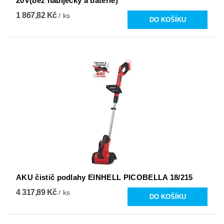
20V(bez nabíječky a baterie)
1 867,82 Kč
/ ks
AKU čistič podlahy EINHELL PICOBELLA 18/215
4 317,89 Kč
/ ks