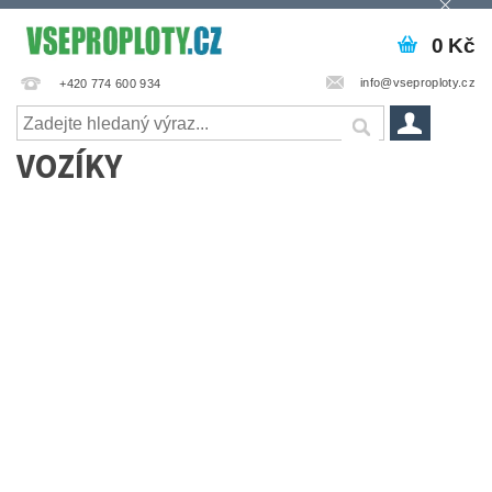
0 Kč
info@vseproploty.cz
+420 774 600 934
VOZÍKY