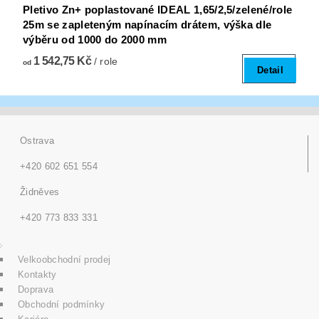
Pletivo Zn+ poplastované IDEAL 1,65/2,5/zelené/role
25m se zapleteným napínacím drátem, výška dle
výběru od 1000 do 2000 mm
1 542,75 Kč
/ role
od
Detail
Ostrava
+420 602 651 554
Židněves
+420 773 833 331
Velkoobchodní prodej
Kontakty
Doprava
Obchodní podmínky