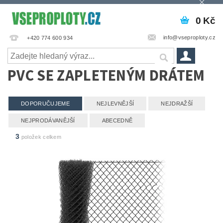
0 Kč
info@vseproploty.cz
+420 774 600 934
PVC SE ZAPLETENÝM DRÁTEM
DOPORUČUJEME
NEJLEVNĚJŠÍ
NEJDRAŽŠÍ
NEJPRODÁVANĚJŠÍ
ABECEDNĚ
3
položek celkem