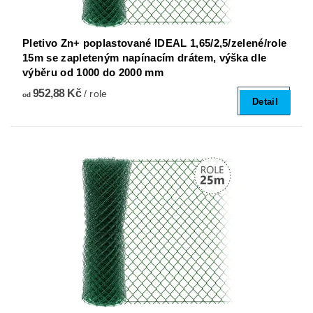
Pletivo Zn+ poplastované IDEAL 1,65/2,5/zelené/role
15m se zapleteným napínacím drátem, výška dle
výběru od 1000 do 2000 mm
952,88 Kč
/ role
od
Detail