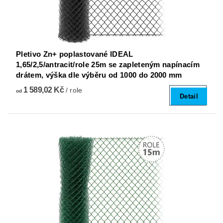
Pletivo Zn+ poplastované IDEAL
1,65/2,5/antracit/role 25m se zapleteným napínacím
drátem, výška dle výběru od 1000 do 2000 mm
1 589,02 Kč
/ role
od
Detail