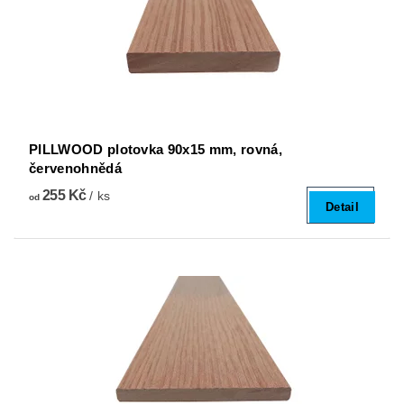
PILLWOOD plotovka 90x15 mm, rovná,
červenohnědá
255 Kč
/ ks
od
Detail