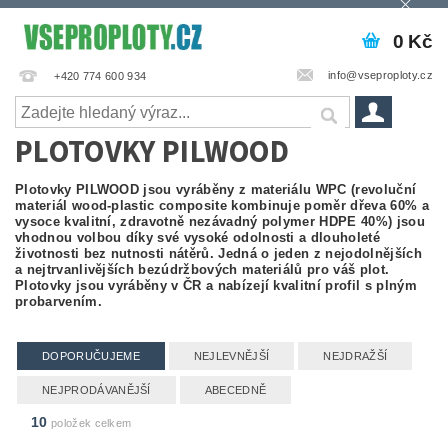
0 Kč
info@vseproploty.cz
+420 774 600 934
PLOTOVKY PILWOOD
Plotovky PILWOOD jsou vyráběny z materiálu WPC (revoluční
materiál wood-plastic composite kombinuje poměr dřeva 60% a
vysoce kvalitní, zdravotně nezávadný polymer HDPE 40%) jsou
vhodnou volbou díky své vysoké odolnosti a dlouholeté
životnosti bez nutnosti nátěrů. Jedná o jeden z nejodolnějších
a nejtrvanlivějších bezúdržbových materiálů pro váš plot.
Plotovky jsou vyráběny v ČR a nabízejí kvalitní profil s plným
probarvením.
DOPORUČUJEME
NEJLEVNĚJŠÍ
NEJDRAŽŠÍ
NEJPRODÁVANĚJŠÍ
ABECEDNĚ
10
položek celkem