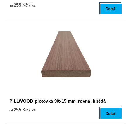
255 Kč
/ ks
od
Detail
PILLWOOD plotovka 90x15 mm, rovná, hnědá
255 Kč
/ ks
od
Detail