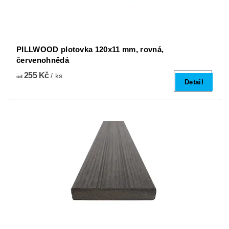
PILLWOOD plotovka 120x11 mm, rovná,
červenohnědá
255 Kč
/ ks
od
Detail