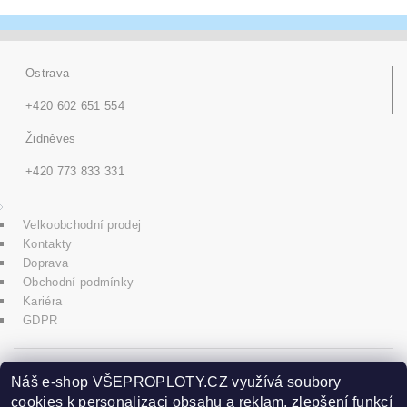
Ostrava
+420 602 651 554
Židněves
+420 773 833 331
Velkoobchodní prodej
Kontakty
Doprava
Obchodní podmínky
Kariéra
GDPR
icons8.com
Náš e-shop VŠEPROPLOTY.CZ využívá soubory
cookies k personalizaci obsahu a reklam, zlepšení funkcí