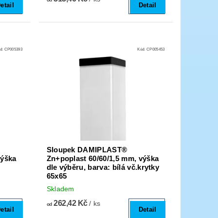
etail
Detail
d:
CP005393
Kód:
CP005453
Sloupek DAMIPLAST®
výška
Zn+poplast 60/60/1,5 mm, výška
dle výběru, barva: bílá vč.krytky
65x65
Skladem
262,42 Kč
/ ks
od
etail
Detail