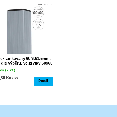
Kód:
CP005252
ek zinkovaný 60/60/1,5mm,
 dle výběru, vč.krytky 60x60
dem
(
7 ks
)
,86 Kč
/ ks
Detail