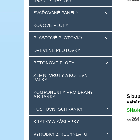
BRÁNY A BRANKY
SVAŘOVANÉ PANELY
KOVOVÉ PLOTY
PLASTOVÉ PLOTOVKY
DŘEVĚNÉ PLOTOVKY
BETONOVÉ PLOTY
ZEMNÍ VRUTY A KOTEVNÍ
PATKY
KOMPONENTY PRO BRÁNY
Sloup
A BRANKY
výběr
POŠTOVNÍ SCHRÁNKY
Skla
264
od
KRYTKY A ZÁSLEPKY
VÝROBKY Z RECYKLÁTU