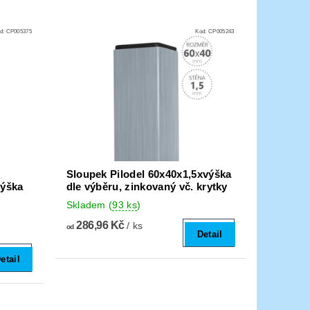
d:
CP005375
Kód:
CP005243
Sloupek Pilodel 60x40x1,5xvýška
výška
dle výběru, zinkovaný vč. krytky
Skladem
(
93 ks
)
286,96 Kč
/ ks
od
Detail
etail