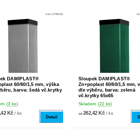
Kód:
CP005411
Kó
pek DAMIPLAST®
Sloupek DAMIPLAST®
plast 60/60/1,5 mm, výška
Zn+poplast 60/60/1,5 mm, 
ýběru, barva: šedá vč.krytky
dle výběru, barva: zelená
5
vč.krytky 65x65
dem
(
3 ks
)
Skladem
(
22 ks
)
,42 Kč
262,42 Kč
/ ks
/ ks
od
Detail
D