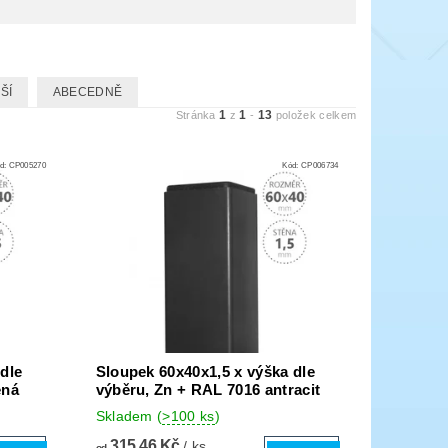
ŠÍ
ABECEDNĚ
1
1
13
Stránka
z
-
položek celkem
d:
CP005270
Kód:
CP006734
dle
Sloupek 60x40x1,5 x výška dle
ená
výběru, Zn + RAL 7016 antracit
Skladem
(
>100 ks
)
315,46 Kč
/ ks
od