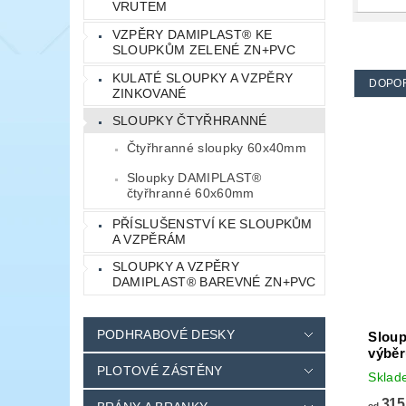
VRUTEM
VZPĚRY DAMIPLAST® KE
SLOUPKŮM ZELENÉ ZN+PVC
KULATÉ SLOUPKY A VZPĚRY
DOPO
ZINKOVANÉ
SLOUPKY ČTYŘHRANNÉ
Čtyřhranné sloupky 60x40mm
Sloupky DAMIPLAST®
čtyřhranné 60x60mm
PŘÍSLUŠENSTVÍ KE SLOUPKŮM
A VZPĚRÁM
SLOUPKY A VZPĚRY
DAMIPLAST® BAREVNÉ ZN+PVC
PODHRABOVÉ DESKY
Sloup
výběr
PLOTOVÉ ZÁSTĚNY
Skla
315
od