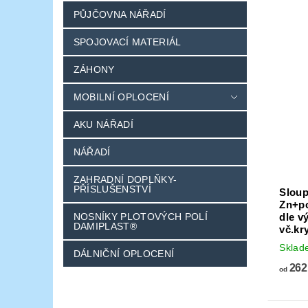
PŮJČOVNA NÁŘADÍ
SPOJOVACÍ MATERIÁL
ZÁHONY
MOBILNÍ OPLOCENÍ
AKU NÁŘADÍ
NÁŘADÍ
ZAHRADNÍ DOPLŇKY-
PŘÍSLUŠENSTVÍ
Slou
Zn+po
dle v
NOSNÍKY PLOTOVÝCH POLÍ
DAMIPLAST®
vč.kr
Skla
DÁLNIČNÍ OPLOCENÍ
262
od