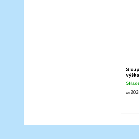
Sloup
výška
Skla
203
od