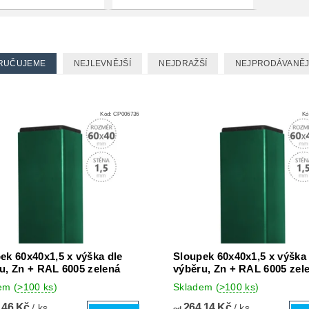
RUČUJEME
NEJLEVNĚJŠÍ
NEJDRAŽŠÍ
NEJPRODÁVANĚJ
Kód:
CP006736
Kó
ek 60x40x1,5 x výška dle
Sloupek 60x40x1,5 x výška 
u, Zn + RAL 6005 zelená
výběru, Zn + RAL 6005 zel
dem
(
>100 ks
)
Skladem
(
>100 ks
)
,46 Kč
264,14 Kč
/ ks
/ ks
od