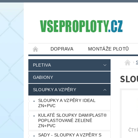
DOPRAVA
MONTÁŽE PLOTŮ
PLETIVA
SLO
GABIONY
SLOUPKY A VZPĚRY
SLOUPKY A VZPĚRY IDEAL
ZN+PVC
KULATÉ SLOUPKY DAMIPLAST®
POPLASTOVANÉ ZELENÉ
ZN+PVC
ČTY
SADY - SLOUPKY A VZPĚRY S