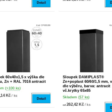
Detail
D
Kód:
CP005269
Kó
ek 60x40x1,5 x výška dle
Sloupek DAMIPLAST®
u, Zn + RAL 7016 antracit
Zn+poplast 60/60/1,5 mm, 
dle výběru, barva: antracit
dem
(
>100 ks
)
vč.krytky 65x65
,14 Kč
/ ks
Skladem
(
57 ks
)
Detail
262,42 Kč
/ ks
od
D