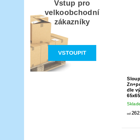
Vstup pro
velkoobchodní
zákazníky
VSTOUPIT
Slou
Zn+po
dle v
65x6
Skla
262
od