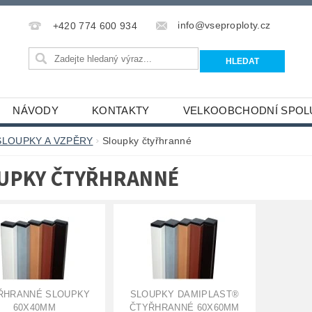
info@vseproploty.cz
+420 774 600 934
NÁVODY
KONTAKTY
VELKOOBCHODNÍ SPOL
SLOUPKY A VZPĚRY
Sloupky čtyřhranné
UPKY ČTYŘHRANNÉ
ŘHRANNÉ SLOUPKY
SLOUPKY DAMIPLAST®
60X40MM
ČTYŘHRANNÉ 60X60MM