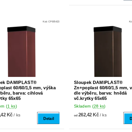
Kód:
CP005423
Kó
pek DAMIPLAST®
Sloupek DAMIPLAST®
plast 60/60/1,5 mm, výška
Zn+poplast 60/60/1,5 mm, 
ýběru, barva: cihlová
dle výběru, barva: hnědá
ytky 65x65
vč.krytky 65x65
dem
(
1 ks
)
Skladem
(
28 ks
)
,42 Kč
262,42 Kč
/ ks
/ ks
od
Detail
D