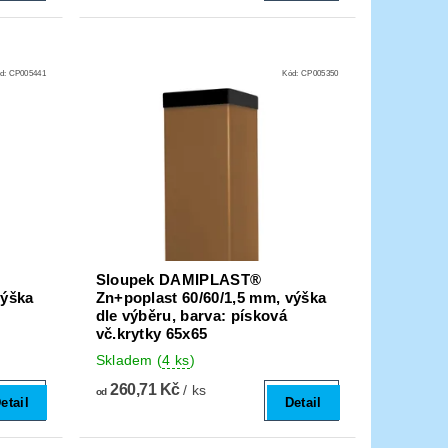
d:
CP005441
Kód:
CP005350
Sloupek DAMIPLAST®
výška
Zn+poplast 60/60/1,5 mm, výška
dle výběru, barva: písková
vč.krytky 65x65
Skladem
(
4 ks
)
260,71 Kč
/ ks
od
etail
Detail