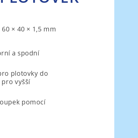
 60 × 40 × 1,5 mm
rní a spodní
pro plotovky do
 pro vyšší
loupek pomocí