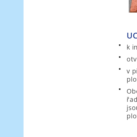
UC
k i
otv
v p
pl
Obě
řad
jso
pl