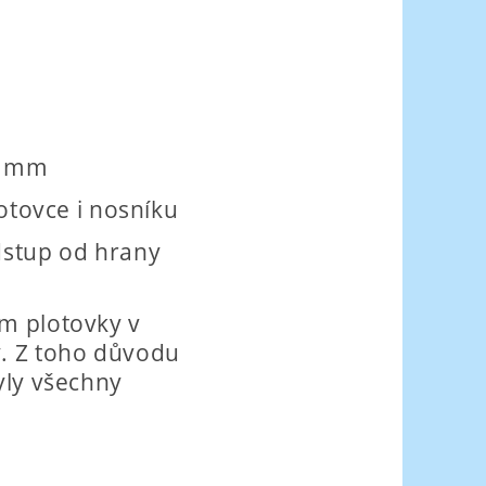
16 mm
otovce i nosníku
dstup od hrany
ím plotovky v
y. Z toho důvodu
yly všechny