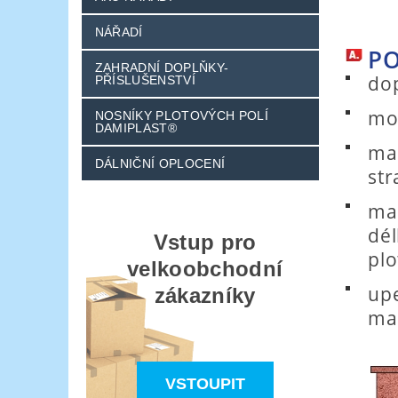
NÁŘADÍ
PO
ZAHRADNÍ DOPLŇKY-
dop
PŘÍSLUŠENSTVÍ
mo
NOSNÍKY PLOTOVÝCH POLÍ
DAMIPLAST®
max
DÁLNIČNÍ OPLOCENÍ
str
max
dél
Vstup pro
plo
velkoobchodní
up
zákazníky
ma
VSTOUPIT