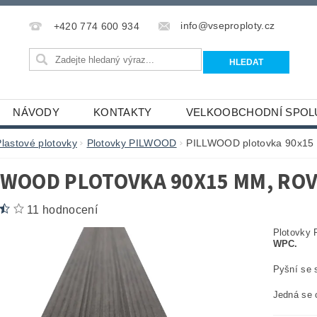
info@vseproploty.cz
+420 774 600 934
NÁVODY
KONTAKTY
VELKOOBCHODNÍ SPOL
Plastové plotovky
Plotovky PILWOOD
PILLWOOD plotovka 90x15 m
LWOOD PLOTOVKA 90X15 MM, ROV
11 hodnocení
Plotovky
WPC.
Pyšní se
Jedná se