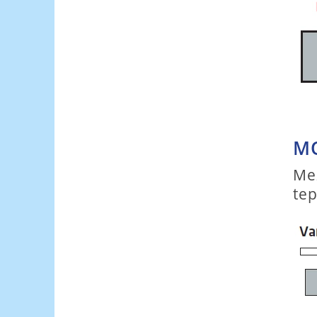
MO
Me
tep