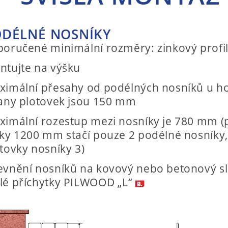
DÉLNÉ NOSNÍKY
oručené minimální rozměry: zinkový profil
ntujte na výšku
imální přesahy od podélných nosníků u ho
any plotovek jsou 150 mm
imální rozestup mezi nosníky je 780 mm (
ky 1200 mm stačí pouze 2 podélné nosníky,
tovky nosníky 3)
evnění nosníků na kovový nebo betonový s
lé příchytky PILWOOD „L“