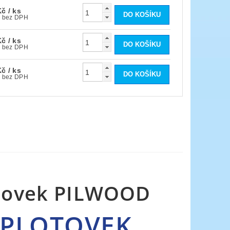
Kč
/ ks
252,88 Kč bez DPH
Kč
/ ks
316,11 Kč bez DPH
Kč
/ ks
421,48 Kč bez DPH
otovek PILWOOD
 PLOTOVEK