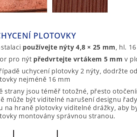
HYCENÍ PLOTOVKY
nstalaci
používejte nýty 4,8 × 25 mm
, hl. 
or pro nýt
předvrtejte vrtákem 5 mm
v pl
řípadě uchycení plotovky 2 nýty, dodržte o
otovky nejméně 16 mm
 strany jsou téměř totožné, přesto otočen
ě může být viditelné narušení designu řad
u na hraně plotovky viditelné drážky, aby b
otovky montovány správnou stranou.