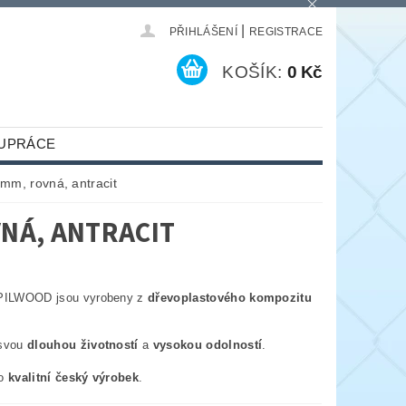
|
PŘIHLÁŠENÍ
REGISTRACE
KOŠÍK:
0 Kč
UPRÁCE
m, rovná, antracit
NÁ, ANTRACIT
 PILWOOD jsou vyrobeny z
dřevoplastového kompozitu
 svou
dlouhou životností
a
vysokou odolností
.
 o
kvalitní český výrobek
.