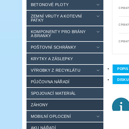
BETONOVÉ PLOTY
CP0047
ZEMNÍ VRUTY A KOTEVNÍ
PATKY
CP0047
KOMPONENTY PRO BRÁNY
A BRANKY
CP0047
POŠTOVNÍ SCHRÁNKY
KRYTKY A ZÁSLEPKY
POPIS
VÝROBKY Z RECYKLÁTU
DISKU
PŮJČOVNA NÁŘADÍ
SPOJOVACÍ MATERIÁL
ZÁHONY
MOBILNÍ OPLOCENÍ
AKU NÁŘADÍ