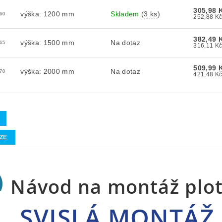
305,98 
výška: 1200 mm
Skladem
(
3 ks
)
60
382,49 
výška: 1500 mm
Na dotaz
65
509,99 
výška: 2000 mm
Na dotaz
70
ZE
Návod na montáž pl
SVISLÁ MONTÁŽ