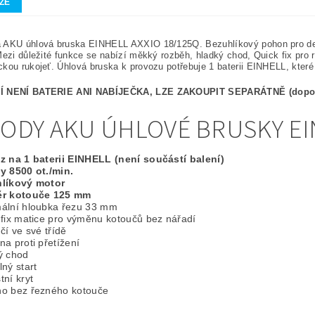
ZE
 AKU úhlová bruska EINHELL AXXIO 18/125Q. Bezuhlíkový pohon pro delš
Mezi důležité funkce se nabízí měkký rozběh, hladký chod, Quick fix pro
kou rukojeť. Úhlová bruska k provozu potřebuje 1 baterii EINHELL, které
Í NENÍ BATERIE ANI NABÍJEČKA, LZE ZAKOUPIT SEPARÁTNĚ (dopor
ODY AKU ÚHLOVÉ BRUSKY E
z na 1 baterii EINHELL (není součástí balení)
y 8500 ot./min.
líkový motor
r kotouče 125 mm
ální hloubka řezu 33 mm
 fix matice pro výměnu kotoučů bez nářadí
čí ve své třídě
a proti přetížení
ý chod
ný start
ní kryt
o bez řezného kotouče