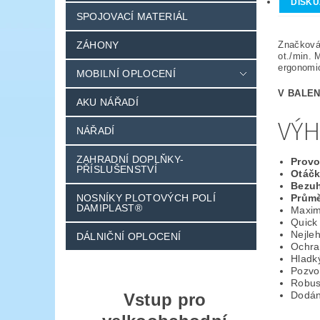
DISKU
SPOJOVACÍ MATERIÁL
ZÁHONY
Značková
ot./min. 
ergonomic
MOBILNÍ OPLOCENÍ
V BALEN
AKU NÁŘADÍ
VÝH
NÁŘADÍ
ZAHRADNÍ DOPLŇKY-
Provo
PŘÍSLUŠENSTVÍ
Otáčk
Bezuh
NOSNÍKY PLOTOVÝCH POLÍ
Průmě
DAMIPLAST®
Maxim
Quick
Nejleh
DÁLNIČNÍ OPLOCENÍ
Ochran
Hladk
Pozvol
Robust
Dodán
Vstup pro