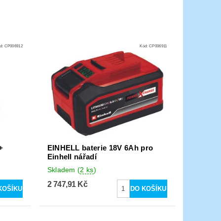
d:
CP006912
Kód:
CP006911
+
EINHELL baterie 18V 6Ah pro
Einhell nářadí
Skladem
(
2 ks
)
2 747,91 Kč