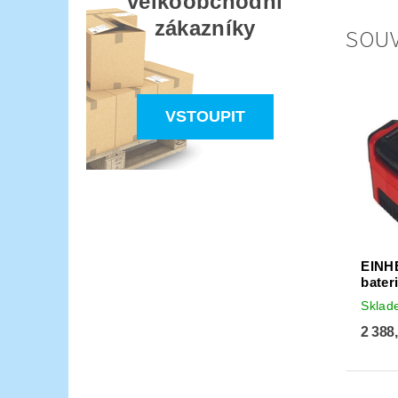
velkoobchodní
zákazníky
SOUV
VSTOUPIT
EINHE
bater
Skla
2 388