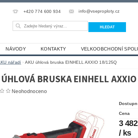
info@vseproploty.cz
+420 774 600 934
NÁVODY
KONTAKTY
VELKOOBCHODNÍ SPOL
AKU nářadí
AKU úhlová bruska EINHELL AXXIO 18/125Q
 ÚHLOVÁ BRUSKA EINHELL AXXIO
Neohodnoceno
Dostupn
Cena
3 482
/ ks