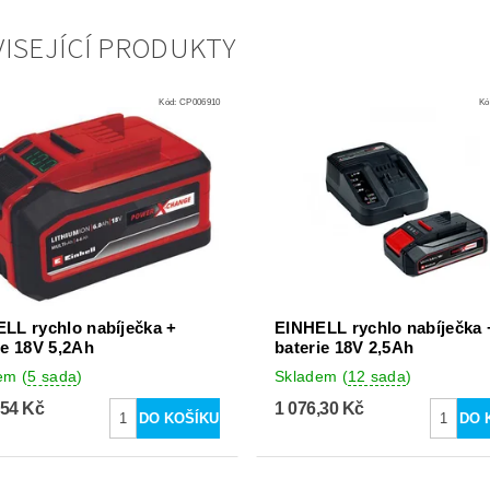
ISEJÍCÍ PRODUKTY
Kód:
CP006910
Kó
LL rychlo nabíječka +
EINHELL rychlo nabíječka 
ie 18V 5,2Ah
baterie 18V 2,5Ah
dem
(
5 sada
)
Skladem
(
12 sada
)
,54 Kč
1 076,30 Kč