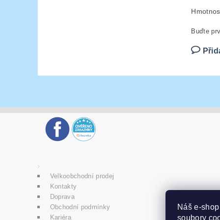
Hmotnos
Buďte prv
Přid
Velkoobchodní prodej
Kontakty
Doprava
Náš e-sho
Obchodní podmínky
soubory coo
Kariéra