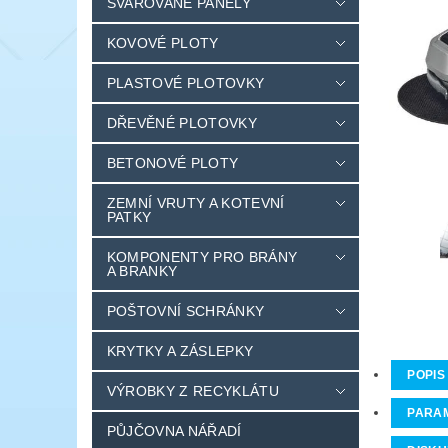
SVAŘOVANÉ PANELY
KOVOVÉ PLOTY
PLASTOVÉ PLOTOVKY
DŘEVĚNÉ PLOTOVKY
BETONOVÉ PLOTY
ZEMNÍ VRUTY A KOTEVNÍ
PATKY
KOMPONENTY PRO BRÁNY
A BRANKY
POŠTOVNÍ SCHRÁNKY
KRYTKY A ZÁSLEPKY
POPIS
VÝROBKY Z RECYKLÁTU
PARA
PŮJČOVNA NÁŘADÍ