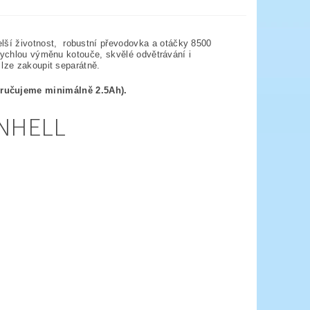
í životnost, robustní převodovka a otáčky 8500
 rychlou výměnu kotouče, skvělé odvětrávání i
 lze zakoupit separátně.
učujeme minimálně 2.5Ah).
INHELL