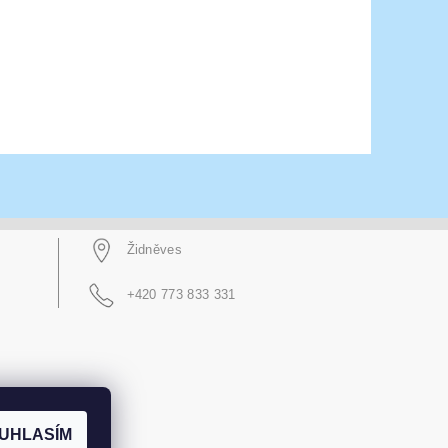
Židněves
+420 773 833 331
UHLASÍM