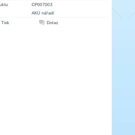
uktu
CP007003
e
AKU nářadí
Tisk
Dotaz