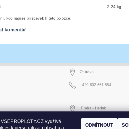
t
2.24 kg
ní, kdo napíše příspěvek k této položce.
at komentář
Ostrava
+420 602 651 554
Praha - Herink
p VŠEPROPLOTY.CZ využívá
+420 606 020 266
ODMÍTNOUT
SO
kies k personalizaci obsahu a