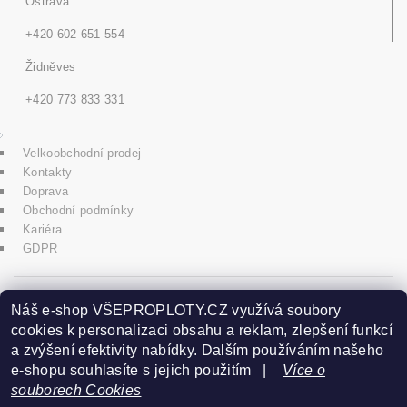
Ostrava
+420 602 651 554
Židněves
+420 773 833 331
Velkoobchodní prodej
Kontakty
Doprava
Obchodní podmínky
Kariéra
GDPR
icons8.com
Náš e-shop VŠEPROPLOTY.CZ využívá soubory
cookies k personalizaci obsahu a reklam, zlepšení funkcí
a zvýšení efektivity nabídky. Dalším používáním našeho
Praha - Herink
e-shopu souhlasíte s jejich použitím |
Více o
souborech Cookies
+420 606 020 266