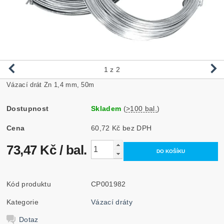
1
z 2
Vázací drát Zn 1,4 mm, 50m
Dostupnost
Skladem
(
>100 bal.
)
Cena
60,72 Kč bez DPH
73,47 Kč
/ bal.
Kód produktu
CP001982
Kategorie
Vázací dráty
Dotaz