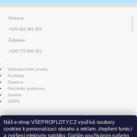
Ostrava
+420 602 651 554
Židněves
+420 773 833 331
Velkoobchodní prodej
Kontakty
Doprava
Obchodní podmínky
Kariéra
GDPR
icons8.com
Náš e-shop VŠEPROPLOTY.CZ využívá soubory
cookies k personalizaci obsahu a reklam, zlepšení funkcí
a zvýšení efektivity nabídky. Dalším používáním našeho