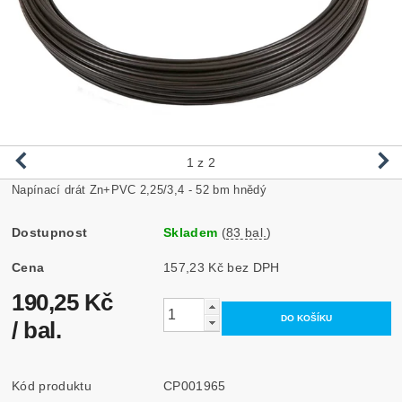
1
z 2
Napínací drát Zn+PVC 2,25/3,4 - 52 bm hnědý
Dostupnost
Skladem
(
83 bal.
)
Cena
157,23 Kč bez DPH
190,25 Kč
/ bal.
Kód produktu
CP001965