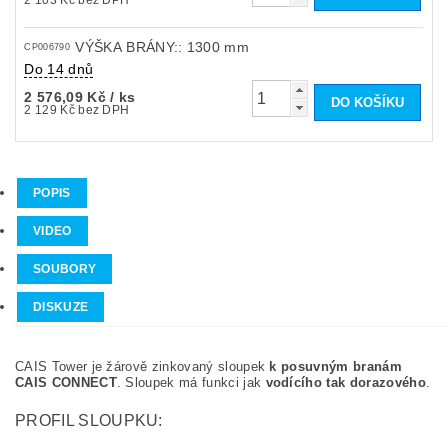
VÝŠKA BRÁNY:: 1300 mm
CP006790
Do 14 dnů
2 576,09 Kč
/ ks
2 129 Kč bez DPH
POPIS
VIDEO
SOUBORY
DISKUZE
CAIS Tower je žárově zinkovaný sloupek
k posuvným branám
CAIS CONNECT
. Sloupek má funkci jak
vodícího tak dorazového
.
PROFIL SLOUPKU: