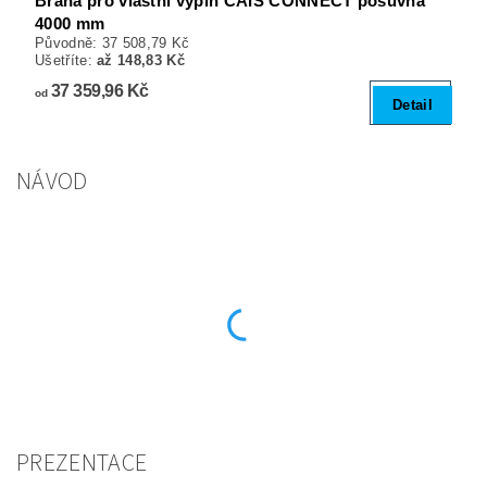
Brána pro vlastní výplň CAIS CONNECT posuvná
4000 mm
Původně:
37 508,79 Kč
Ušetříte
:
až 148,83 Kč
37 359,96 Kč
od
Detail
NÁVOD
PREZENTACE