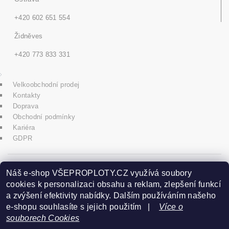
+420 602 651 554
Židněves
+420 773 833 331
Velkoobchodní prodej
Kontakty
Doprava
Obchodní podmínky
Kariéra
GDPR
icons8.com
Náš e-shop VŠEPROPLOTY.CZ využívá soubory
cookies k personalizaci obsahu a reklam, zlepšení funkcí
a zvýšení efektivity nabídky. Dalším používáním našeho
Praha - Herink
e-shopu souhlasíte s jejich použitím |
Více o
souborech Cookies
+420 606 020 266