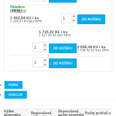
Skladem
Skladem
Skladem
(
(
(
86 ks
>100 ks
2 ks
)
)
)
1 452,08 Kč
/ ks
1 200,07 Kč bez DPH
1 715,22 Kč
/ ks
1 417,54 Kč bez DPH
2 068,40 Kč
/ ks
1 709,42 Kč bez DPH
POPIS
DISKUZE
Výška
Doporučený
Doporučená
Počet prolisů v
plotového
počet upevnění