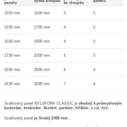
výška sloupku
panelu
panelu
ke sloupku
1030 mm
1500 mm
3
2
1230 mm
1700 mm
4
2
1530 mm
2000 mm
4
3
1730 mm
2200 mm
5
3
2030 mm
2600 mm
6
4
2430 mm
3200 mm
7
4
Svařovaný panel NYLOFOR® CLASSIC je
vhodný k průmyslovým
budovám
,
továrnám
,
školám
,
parkům
,
hřištím
, a tak dále.
Svařovaný panel
je široký 2500 mm
.