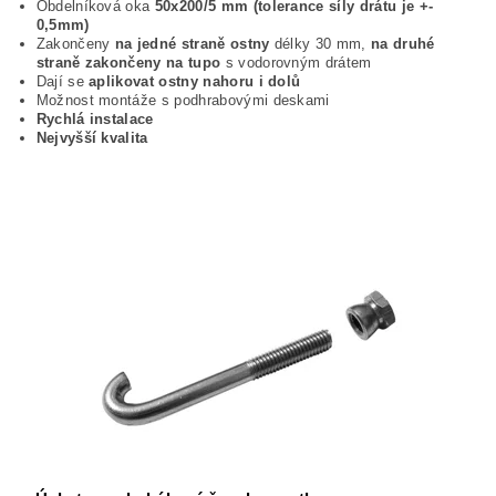
Obdelníková oka
50x200/5 mm (tolerance síly drátu je +-
0,5mm)
Zakončeny
na jedné straně ostny
délky 30 mm,
na druhé
straně zakončeny na tupo
s vodorovným drátem
Dají se
aplikovat ostny nahoru i dolů
Možnost montáže s podhrabovými deskami
Rychlá instalace
Nejvyšší kvalita