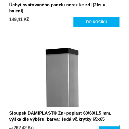
Úchyt svařovaného panelu nerez ke zdi (2ks v
balení)
149,41 Kč
Sloupek DAMIPLAST® Zn+poplast 60/60/1,5 mm,
výška dle výběru, barva: šedá vč.krytky 65x65
262,42 Kč
od