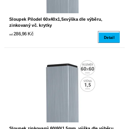
Sloupek Pilodel 60x40x1,5xvýška dle výběru,
zinkovaný vč. krytky
286,96 Kč
od
Detail
Sloupek zinkovaný 60/60/1,5mm, výška dle výběru,