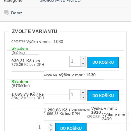
Kategorie
SVAŘOVANÉ PANELY
Dotaz
ZVOLTE VARIANTU
Výška v mm:: 1030
CP003719
Skladem
(
92 ks
)
939,31 Kč
/ ks
776,29 Kč bez DPH
Výška v mm:: 1230
Výška v mm:: 1530
CP003720
CP003721
Skladem
Skladem
(
(
97 ks
>100 ks
)
)
1 069,79 Kč
/ ks
884,12 Kč bez DPH
Výška v mm::
Výška v mm::
1 290,86 Kč
/ ks
CP003722
CP003723
1730
2030
1 066,83 Kč bez DPH
Výška v mm::
CP003724
2430