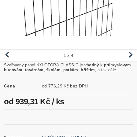
1
z 4
Svařovaný panel NYLOFOR® CLASSIC je
vhodný k průmyslovým
budovám
,
továrnám
,
školám
,
parkům
,
hřištím
, a tak dále.
Cena
od 776,29 Kč bez DPH
od 939,31 Kč
/ ks