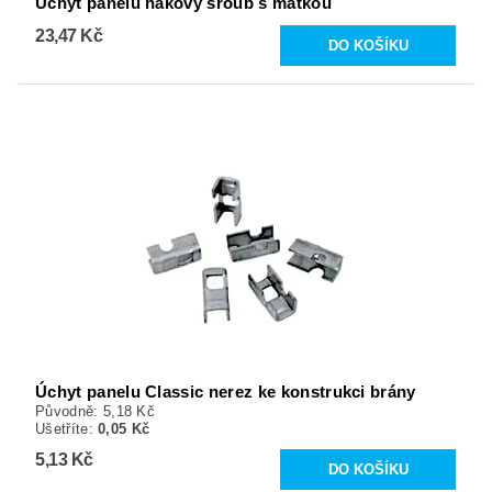
Úchyt panelu hákový šroub s matkou
23,47 Kč
Úchyt panelu Classic nerez ke konstrukci brány
Původně:
5,18 Kč
Ušetříte
:
0,05 Kč
5,13 Kč