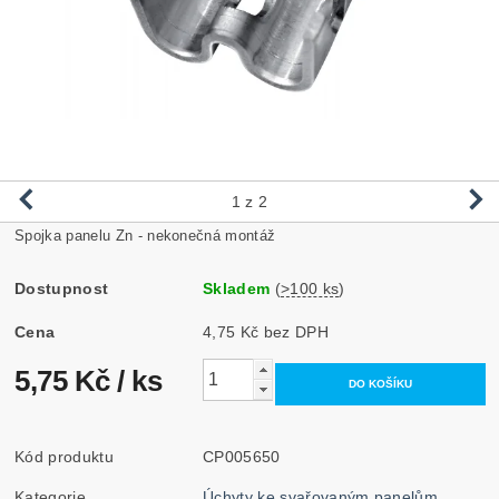
1
z 2
Spojka panelu Zn - nekonečná montáž
Dostupnost
Skladem
(
>100 ks
)
Cena
4,75 Kč bez DPH
5,75 Kč
/ ks
Kód produktu
CP005650
Kategorie
Úchyty ke svařovaným panelům