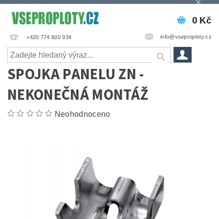
0 Kč
info@vseproploty.cz
+420 774 600 934
SPOJKA PANELU ZN -
NEKONEČNÁ MONTÁŽ
Neohodnoceno