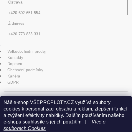
Ostrava
+420 602 651 554
Židněves
+420 773 833 331
Velkoobchodní prodej
Kontakty
Doprava
Obchodní podmínky
Kariéra
GDPR
icons8.com
Náš e-shop VŠEPROPLOTY.CZ využívá soubory
cookies k personalizaci obsahu a reklam, zlepšení funkcí
a zvýšení efektivity nabídky. Dalším používáním našeho
Praha - Herink
e-shopu souhlasíte s jejich použitím |
Více o
souborech Cookies
+420 606 020 266