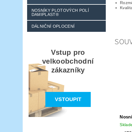
Rozmě
Kvalit
NOSNÍKY PLOTOVÝCH POLÍ
DAMIPLAST®
DÁLNIČNÍ OPLOCENÍ
SOUV
Vstup pro
velkoobchodní
zákazníky
VSTOUPIT
Nosní
Skla