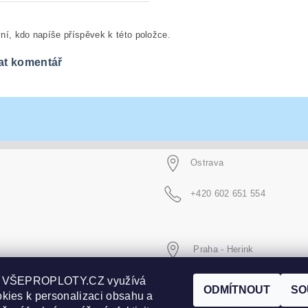
ní, kdo napíše příspěvek k této položce.
at komentář
Ostrava
+420 602 651 554
Praha - Herink
+420 606 020 266
p VŠEPROPLOTY.CZ využívá
ODMÍTNOUT
SO
kies k personalizaci obsahu a