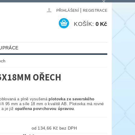
|
PŘIHLÁŠENÍ
REGISTRACE
KOŠÍK:
0 Kč
UPRÁCE
ech
95X18MM OŘECH
oblovaná a plně vysušená
plotovka ze severského
íři 95 mm a síle 18 mm o kvalitě AB. Plotovka má rovné
a je již
opatřena povrchovou úpravou
.
od 134,66 Kč bez DPH