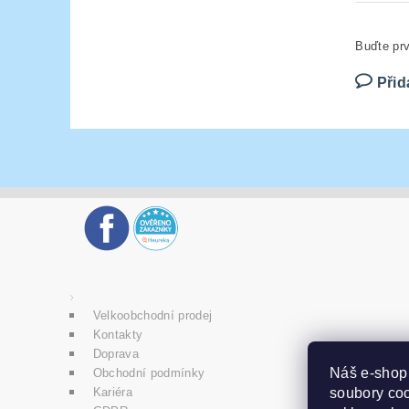
Buďte prv
Přid
Velkoobchodní prodej
Kontakty
Doprava
Náš e-sho
Obchodní podmínky
Kariéra
soubory coo