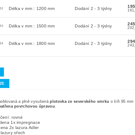
195
Délka v mm:: 1200 mm
Dodání 2 - 3 týdny
52
245
Délka v mm:: 1500 mm
Dodání 2 - 3 týdny
53
294
Délka v mm:: 1800 mm
Dodání 2 - 3 týdny
54
ZE
hoblovaná a plně vysušená
plotovka ze severského smrku
o šíři 95 mm 
patřena povrchovou úpravou
.
čení: rovné
dena 1x impregnace
ena 2x lazura Adler
 lazury ořech