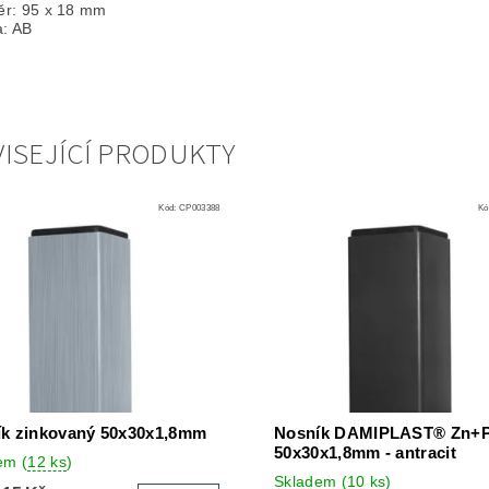
r: 95 x 18 mm
a: AB
ISEJÍCÍ PRODUKTY
Kód:
CP003388
Kó
k zinkovaný 50x30x1,8mm
Nosník DAMIPLAST® Zn+
50x30x1,8mm - antracit
dem
(
12 ks
)
Skladem
(
10 ks
)