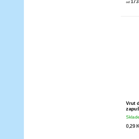
173
od
Vrut 
zapuš
Skla
0,29 