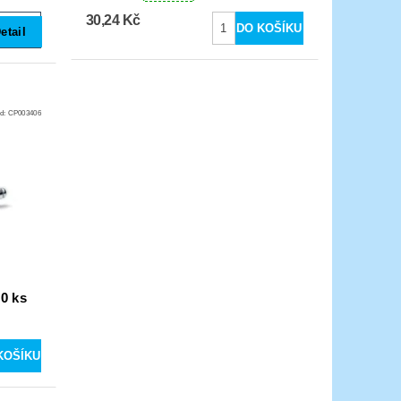
30,24 Kč
etail
d:
CP003406
50 ks