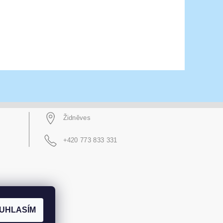
Židněves
+420 773 833 331
UHLASÍM