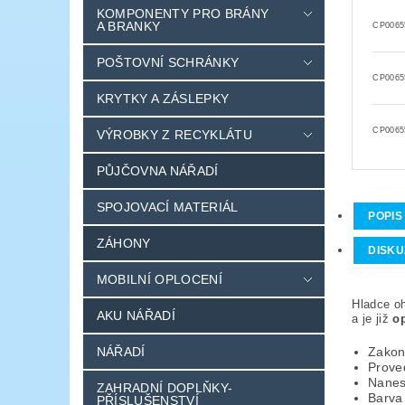
KOMPONENTY PRO BRÁNY
A BRANKY
CP0065
POŠTOVNÍ SCHRÁNKY
CP0065
KRYTKY A ZÁSLEPKY
CP0065
VÝROBKY Z RECYKLÁTU
PŮJČOVNA NÁŘADÍ
SPOJOVACÍ MATERIÁL
POPIS
ZÁHONY
DISKU
MOBILNÍ OPLOCENÍ
Hladce o
AKU NÁŘADÍ
a je již
o
NÁŘADÍ
Zakon
Prove
Nanes
ZAHRADNÍ DOPLŇKY-
Barva
PŘÍSLUŠENSTVÍ