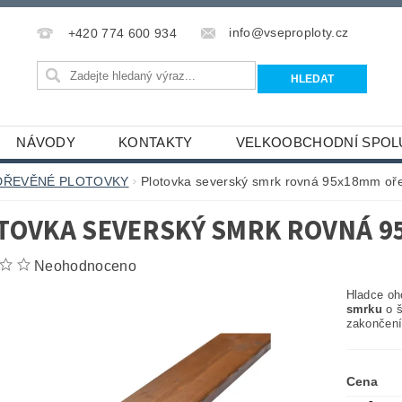
info@vseproploty.cz
+420 774 600 934
NÁVODY
KONTAKTY
VELKOOBCHODNÍ SPOL
DŘEVĚNÉ PLOTOVKY
Plotovka severský smrk rovná 95x18mm oř
TOVKA SEVERSKÝ SMRK ROVNÁ 
Neohodnoceno
Hladce oh
smrku
o š
zakončení 
Cena