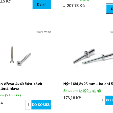
,15 Kč
Detail
207,78 Kč
od
D
Kód:
CP006019
Kó
do dřeva 4x40 část.závit
Nýt 16/4,8x25 mm - balení 
těná hlava
Skladem
(
>100 balení
)
dem
(
>100 ks
)
176,18 Kč
Kč