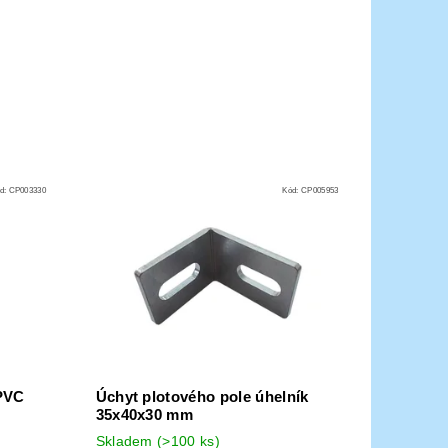
d:
CP003330
Kód:
CP005953
PVC
Úchyt plotového pole úhelník
35x40x30 mm
Skladem
(
>100 ks
)