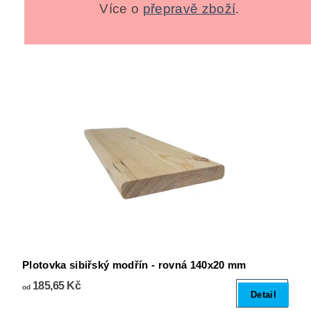
Více o
přepravě zboží
.
Plotovka sibiřský modřín - rovná 140x20 mm
185,65 Kč
od
Detail