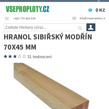
0 Kč
info@vseproploty.cz
+420 774 600 934
HRANOL SIBIŘSKÝ MODŘÍN
70X45 MM
31 hodnocení