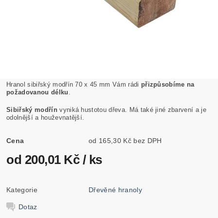
Hranol sibiřský modřín 70 x 45 mm Vám rádi
přizpůsobíme na
požadovanou délku
.
Sibiřský modřín
vyniká hustotou dřeva. Má také jiné zbarvení a je
odolnější a houževnatější.
Cena
od 165,30 Kč bez DPH
od 200,01 Kč
/ ks
Kategorie
Dřevěné hranoly
Dotaz