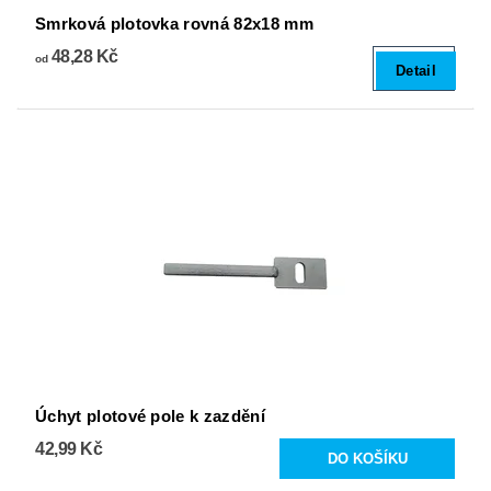
Smrková plotovka rovná 82x18 mm
48,28 Kč
od
Detail
Úchyt plotové pole k zazdění
42,99 Kč