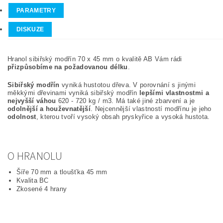
PARAMETRY
DISKUZE
Hranol sibiřský modřín 70 x 45 mm o kvalitě AB Vám rádi
přizpůsobíme na požadovanou délku
.
Sibiřský modřín
vyniká hustotou dřeva. V porovnání s jinými
měkkými dřevinami vyniká sibiřský modřín
lepšími vlastnostmi a
nejvyšší váhou
620 - 720 kg / m3. Má také jiné zbarvení a je
odolnější a houževnatější
. Nejcennější vlastností modřínu je jeho
odolnost
, kterou tvoří vysoký obsah pryskyřice a vysoká hustota.
O HRANOLU
Šíře 70 mm a tloušťka 45 mm
Kvalita BC
Zkosené 4 hrany