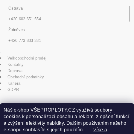
Ostrava
+420 602 651 554
Židněves
+420 773 833 331
Velkoobchodní prodej
Kontakty
Doprava
Obchodní podmínky
Kariéra
GDPR
icons8.com
Náš e-shop VŠEPROPLOTY.CZ využívá soubory
cookies k personalizaci obsahu a reklam, zlepšení funkcí
a zvýšení efektivity nabídky. Dalším používáním našeho
Praha - Herink
e-shopu souhlasíte s jejich použitím |
Více o