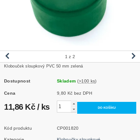
1
z 2
Klobouček sloupkový PVC 50 mm zelená
Dostupnost
Skladem
(
>100 ks
)
Cena
9,80 Kč bez DPH
11,86 Kč
/ ks
Kód produktu
CP001820
Kategorie
Kloboučky sloupkové