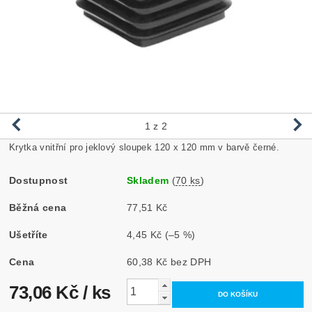
1
z 2
Krytka vnitřní pro jeklový sloupek 120 x 120 mm v barvě černé.
Dostupnost
Skladem
(
70 ks
)
Běžná cena
77,51 Kč
Ušetříte
4,45 Kč
(–5 %)
Cena
60,38 Kč bez DPH
73,06 Kč
/ ks