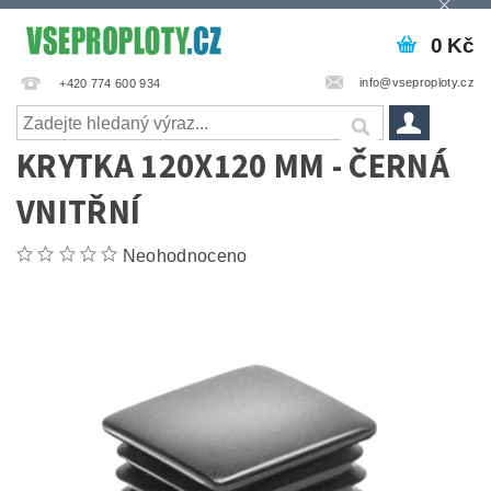
0 Kč
info@vseproploty.cz
+420 774 600 934
KRYTKA 120X120 MM - ČERNÁ
VNITŘNÍ
Neohodnoceno