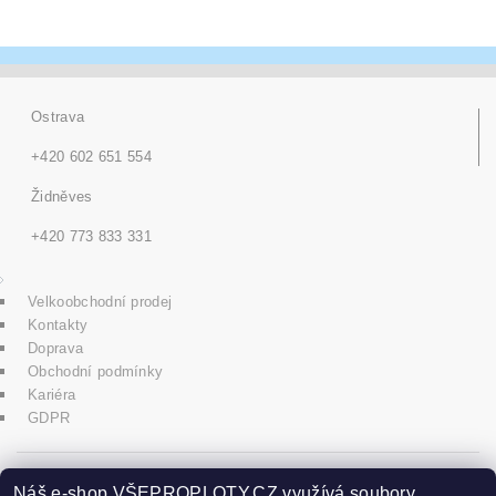
Ostrava
+420 602 651 554
Židněves
+420 773 833 331
Velkoobchodní prodej
Kontakty
Doprava
Obchodní podmínky
Kariéra
GDPR
icons8.com
Náš e-shop VŠEPROPLOTY.CZ využívá soubory