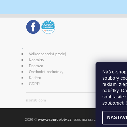
Velkoobchodní prodej
Kontakty
Doprava
Náš e-sho
Obchodní podmínky
soubory coo
Kariéra
GDPR
reklam, zlep
nabídky. D
souhlasíte 
icons8.com
souborech 
NASTAV
2026 ©
www.vseproploty.cz
, všechna práva vyhrazena