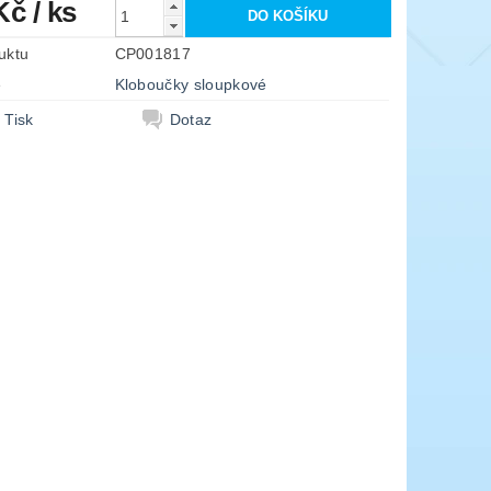
 Kč
/ ks
uktu
CP001817
e
Kloboučky sloupkové
Tisk
Dotaz