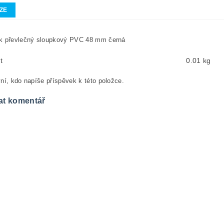
ZE
k převlečný sloupkový PVC 48 mm černá
t
0.01 kg
ní, kdo napíše příspěvek k této položce.
at komentář