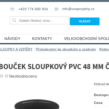
info@vseproploty.cz
+420 774 600 934
NÁVODY
KONTAKTY
VELKOOBCHODNÍ SPOL
SLOUPKY A VZPĚRY
Příslušenství ke sloupkům a vzpěrám
Klobo
BOUČEK SLOUPKOVÝ PVC 48 MM 
Neohodnoceno
Klobouče
Dostupn
Cena