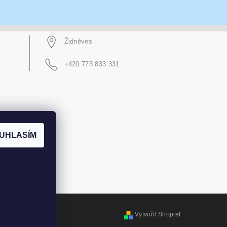
Židněves
+420 773 833 331
UHLASÍM
Vytvořil Shoptet