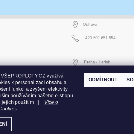
Ostrava
+420 602 651 554
Praha - Herink
p VŠEPROPLOTY.CZ využívá
+420 606 020 266
ODMÍTNOUT
SO
kies k personalizaci obsahu a
šení funkcí a zvýšení efektivity
alším používáním našeho e-shopu
s jejich použitím |
Více o
Cookies
ENÍ