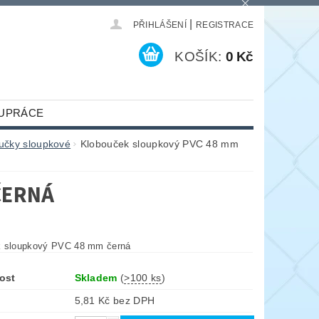
|
PŘIHLÁŠENÍ
REGISTRACE
KOŠÍK:
0 Kč
UPRÁCE
učky sloupkové
Klobouček sloupkový PVC 48 mm
ČERNÁ
k sloupkový PVC 48 mm černá
ost
Skladem
(
>100 ks
)
5,81 Kč bez DPH