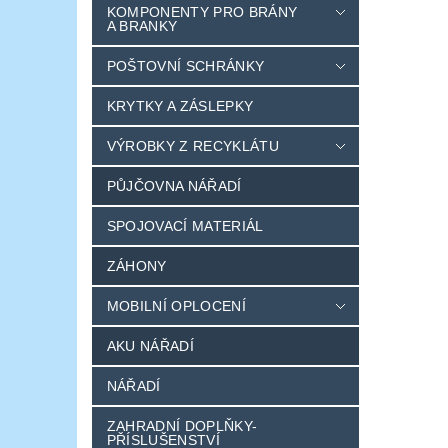
KOMPONENTY PRO BRÁNY
A BRANKY
POŠTOVNÍ SCHRÁNKY
KRYTKY A ZÁSLEPKY
VÝROBKY Z RECYKLÁTU
PŮJČOVNA NÁŘADÍ
SPOJOVACÍ MATERIÁL
ZÁHONY
MOBILNÍ OPLOCENÍ
AKU NÁŘADÍ
NÁŘADÍ
ZAHRADNÍ DOPLŇKY-
PŘÍSLUŠENSTVÍ