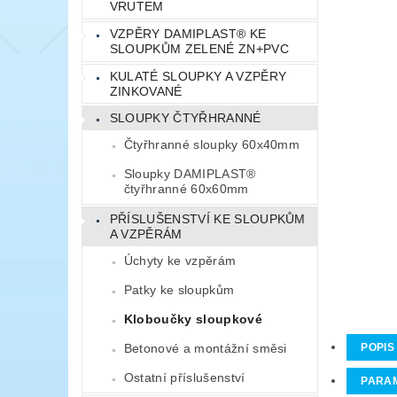
VRUTEM
VZPĚRY DAMIPLAST® KE
SLOUPKŮM ZELENÉ ZN+PVC
KULATÉ SLOUPKY A VZPĚRY
ZINKOVANÉ
SLOUPKY ČTYŘHRANNÉ
Čtyřhranné sloupky 60x40mm
Sloupky DAMIPLAST®
čtyřhranné 60x60mm
PŘÍSLUŠENSTVÍ KE SLOUPKŮM
A VZPĚRÁM
Úchyty ke vzpěrám
Patky ke sloupkům
Kloboučky sloupkové
Betonové a montážní směsi
POPIS
Ostatní příslušenství
PARA