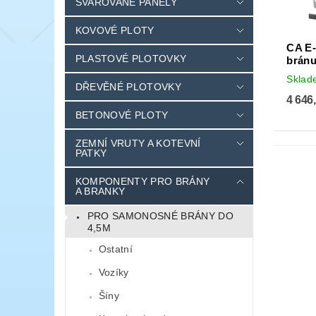
SVAŘOVANÉ PANELY
KOVOVÉ PLOTY
CA E-
PLASTOVÉ PLOTOVKY
bránu
Skla
DŘEVĚNÉ PLOTOVKY
4 646
BETONOVÉ PLOTY
ZEMNÍ VRUTY A KOTEVNÍ
PATKY
KOMPONENTY PRO BRÁNY
A BRANKY
PRO SAMONOSNÉ BRÁNY DO
4,5M
Ostatní
Vozíky
Šíny