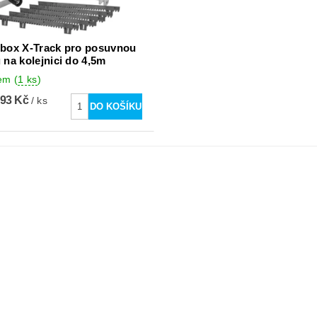
box X-Track pro posuvnou
 na kolejnici do 4,5m
dem
(
1 ks
)
,93 Kč
/ ks