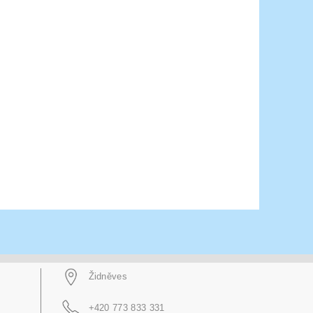
Židněves
+420 773 833 331