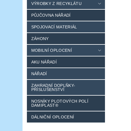
VÝROBKY Z RECYKLÁTU
PŮJČOVNA NÁŘADÍ
SPOJOVACÍ MATERIÁL
ZÁHONY
MOBILNÍ OPLOCENÍ
AKU NÁŘADÍ
NÁŘADÍ
ZAHRADNÍ DOPLŇKY-
PŘÍSLUŠENSTVÍ
NOSNÍKY PLOTOVÝCH POLÍ
DAMIPLAST®
DÁLNIČNÍ OPLOCENÍ