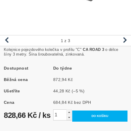
1
z 3
Kolejnice pojezdového kolečka v profilu "C"
CA ROAD 3
o délce
šíny 3 metry. Šína šroubovatelná, zinkovaná.
Dostupnost
Do týdne
Běžná cena
872,94 Kč
Ušetříte
44,28 Kč
(–5 %)
Cena
684,84 Kč bez DPH
828,66 Kč
/ ks