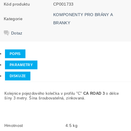
Kód produktu
CP001733
KOMPONENTY PRO BRÁNY A
Kategorie
BRANKY
Dotaz
POPIS
PARAMETRY
DISKUZE
Kolejnice pojezdového kolečka v profilu "C"
CA ROAD 3
o délce
šíny 3 metry. Šína šroubovatelná, zinkovaná.
Hmotnost
4.5 kg