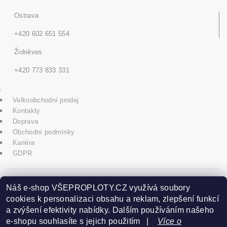
Ostrava
+420 602 651 554
Židněves
+420 773 833 331
Velkoobchodní prodej
Kontakty
Doprava
Obchodní podmínky
Kariéra
GDPR
icons8.com
Náš e-shop VŠEPROPLOTY.CZ využívá soubory
cookies k personalizaci obsahu a reklam, zlepšení funkcí
a zvýšení efektivity nabídky. Dalším používáním našeho
Praha - Herink
e-shopu souhlasíte s jejich použitím |
Více o