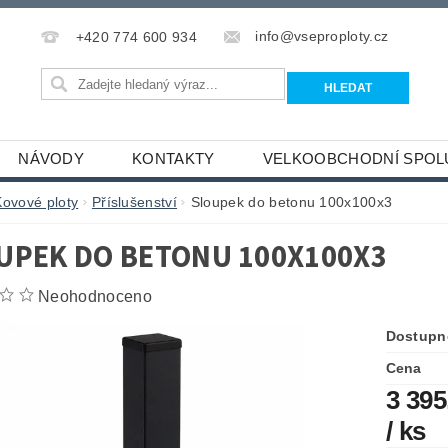
info@vseproploty.cz
+420 774 600 934
NÁVODY
KONTAKTY
VELKOOBCHODNÍ SPOL
Kovové ploty
Příslušenství
Sloupek do betonu 100x100x3
UPEK DO BETONU 100X100X3
Neohodnoceno
Dostupn
Cena
3 395
/ ks