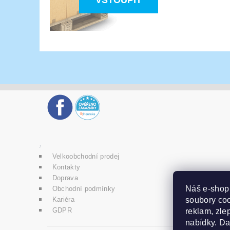
VSTOUPIT
Velkoobchodní prodej
Kontakty
Doprava
Náš e-sho
Obchodní podmínky
soubory coo
Kariéra
GDPR
reklam, zlep
nabídky. D