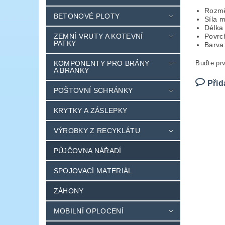
Rozmě
BETONOVÉ PLOTY
Síla 
Délka
ZEMNÍ VRUTY A KOTEVNÍ
Povrch
PATKY
Barva
KOMPONENTY PRO BRÁNY
Buďte prv
A BRANKY
Přid
POŠTOVNÍ SCHRÁNKY
KRYTKY A ZÁSLEPKY
VÝROBKY Z RECYKLÁTU
PŮJČOVNA NÁŘADÍ
SPOJOVACÍ MATERIÁL
ZÁHONY
MOBILNÍ OPLOCENÍ