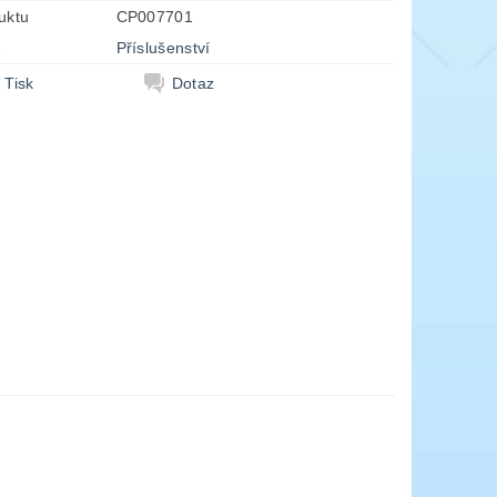
uktu
CP007701
e
Příslušenství
Tisk
Dotaz