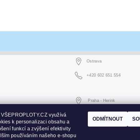
Ostrava
+420 602 651 554
Praha - Herink
p VŠEPROPLOTY.CZ využívá
+420 606 020 266
ODMÍTNOUT
SO
kies k personalizaci obsahu a
šení funkcí a zvýšení efektivity
alším používáním našeho e-shopu