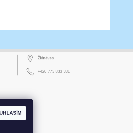
Židněves
+420 773 833 331
UHLASÍM