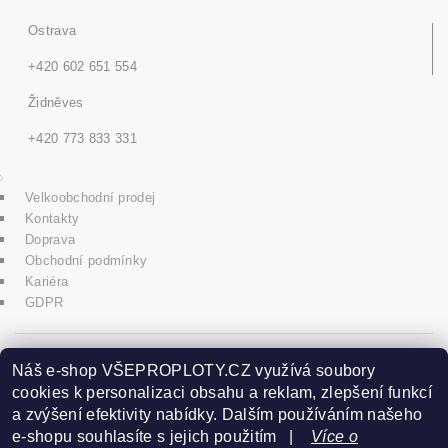
Ostrava
+420 602 651 554
Židněves
+420 773 833 331
Velkoobchodní prodej
Kontakty
Doprava
Obchodní podmínky
Kariéra
GDPR
icons8.com
Náš e-shop VŠEPROPLOTY.CZ využívá soubory
cookies k personalizaci obsahu a reklam, zlepšení funkcí
a zvýšení efektivity nabídky. Dalším používáním našeho
Praha - Herink
e-shopu souhlasíte s jejich použitím |
Více o