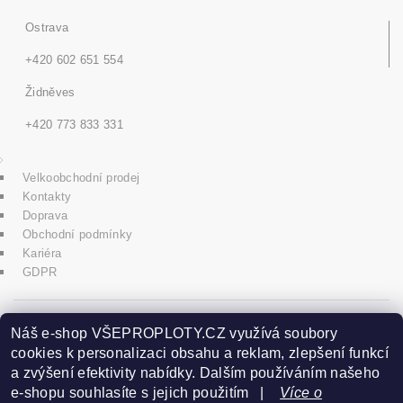
Ostrava
+420 602 651 554
Židněves
+420 773 833 331
Velkoobchodní prodej
Kontakty
Doprava
Obchodní podmínky
Kariéra
GDPR
icons8.com
Náš e-shop VŠEPROPLOTY.CZ využívá soubory
cookies k personalizaci obsahu a reklam, zlepšení funkcí
a zvýšení efektivity nabídky. Dalším používáním našeho
Praha - Herink
e-shopu souhlasíte s jejich použitím |
Více o