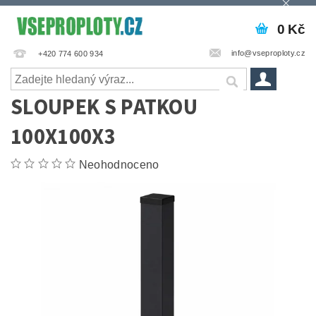
0 Kč
info@vseproploty.cz
+420 774 600 934
SLOUPEK S PATKOU
100X100X3
Neohodnoceno