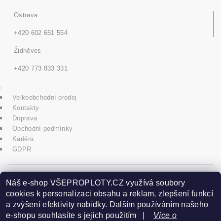
Ostrava
+420 602 651 554
Židněves
+420 773 833 331
Velkoobchodní prodej
Kontakty
Doprava
Obchodní podmínky
Kariéra
GDPR
icons8.com
Náš e-shop VŠEPROPLOTY.CZ využívá soubory
cookies k personalizaci obsahu a reklam, zlepšení funkcí
a zvýšení efektivity nabídky. Dalším používáním našeho
Praha - Herink
e-shopu souhlasíte s jejich použitím |
Více o