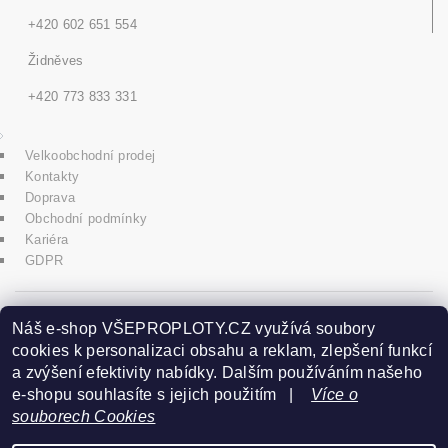
+420 602 651 554
Židněves
+420 773 833 331
Velkoobchodní prodej
Kontakty
Doprava
Obchodní podmínky
Kariéra
GDPR
icons8.com
Náš e-shop VŠEPROPLOTY.CZ využívá soubory
cookies k personalizaci obsahu a reklam, zlepšení funkcí
a zvýšení efektivity nabídky. Dalším používáním našeho
Praha - Herink
e-shopu souhlasíte s jejich použitím |
Více o
souborech Cookies
+420 606 020 266