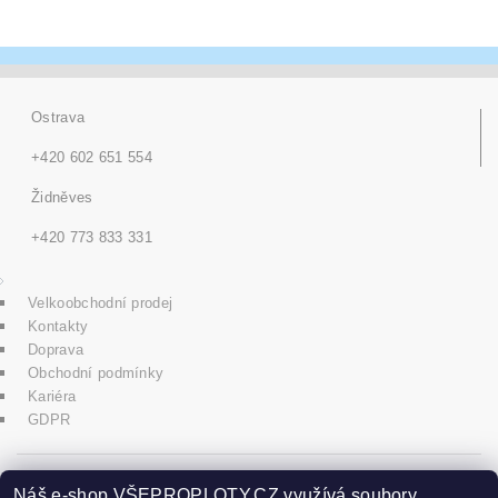
Ostrava
+420 602 651 554
Židněves
+420 773 833 331
Velkoobchodní prodej
Kontakty
Doprava
Obchodní podmínky
Kariéra
GDPR
icons8.com
Náš e-shop VŠEPROPLOTY.CZ využívá soubory