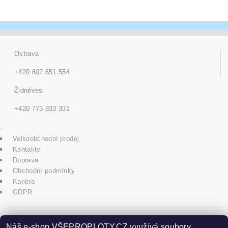
Ostrava
+420 602 651 554
Židněves
+420 773 833 331
Velkoobchodní prodej
Kontakty
Doprava
Obchodní podmínky
Kariéra
GDPR
icons8.com
Náš e-shop VŠEPROPLOTY.CZ využívá soubory