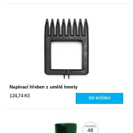
Napínací hřeben z umělé hmoty
124,74 Kč