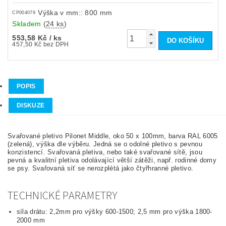
Výška v mm:: 800 mm
CP004079
Skladem
(
24 ks
)
553,58 Kč
/ ks
457,50 Kč bez DPH
POPIS
DISKUZE
Svařované pletivo Pilonet Middle, oko 50 x 100mm, barva RAL 6005
(zelená), výška dle výběru.
Jedná se o odolné pletivo s pevnou
konzistencí. Svařovaná pletiva, nebo také svařované sítě, jsou
pevná a kvalitní pletiva odolávající větší zátěži, např. rodinné domy
se psy. Svařovaná síť se nerozplétá jako čtyřhranné pletivo.
TECHNICKÉ PARAMETRY
síla drátu: 2,2mm pro výšky 600-1500; 2,5 mm pro výška 1800-
2000 mm