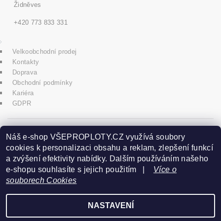
Židněves
+420 773 833 331
Velkoobchodní prodej
Kontakty
Doprava
Obchodní podmínky
Kariéra
GDPR
icons8.com
Náš e-shop VŠEPROPLOTY.CZ využívá soubory
cookies k personalizaci obsahu a reklam, zlepšení funkcí
a zvýšení efektivity nabídky. Dalším používáním našeho
Praha - Herink
e-shopu souhlasíte s jejich použitím |
Více o
souborech Cookies
+420 606 020 266
NASTAVENÍ
2026 ©
www.vseproploty.cz
, všechna práva vyhrazena