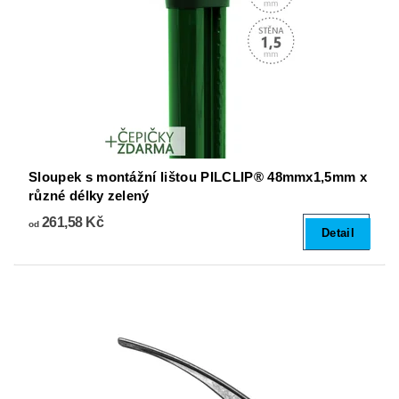
Sloupek s montážní lištou PILCLIP® 48mmx1,5mm x
různé délky zelený
261,58 Kč
od
Detail