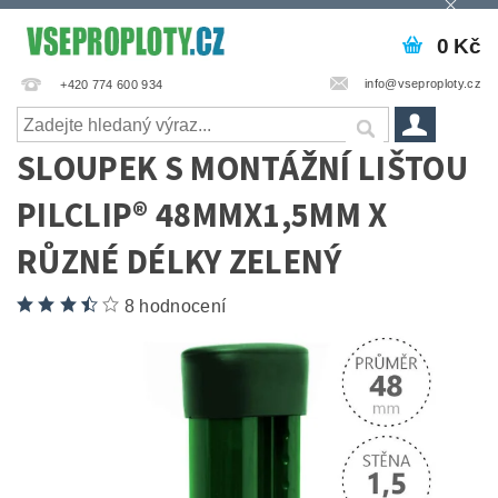
0 Kč
info@vseproploty.cz
+420 774 600 934
SLOUPEK S MONTÁŽNÍ LIŠTOU
PILCLIP® 48MMX1,5MM X
RŮZNÉ DÉLKY ZELENÝ
8 hodnocení