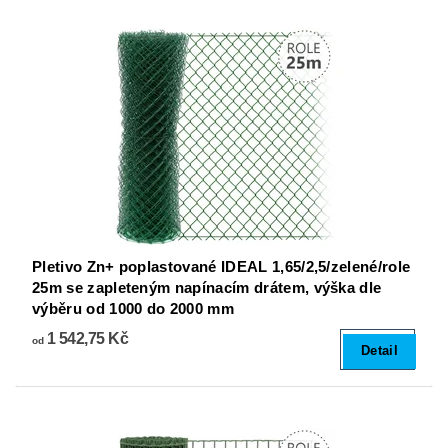
Pletivo Zn+ poplastované IDEAL 1,65/2,5/zelené/role
25m se zapleteným napínacím drátem, výška dle
výběru od 1000 do 2000 mm
1 542,75 Kč
od
Detail