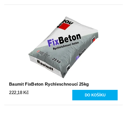
Baumit FixBeton Rychleschnoucí 25kg
222,18 Kč