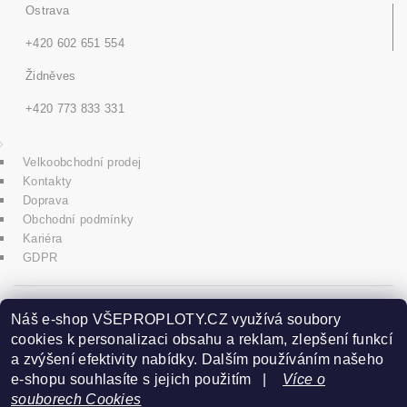
Ostrava
+420 602 651 554
Židněves
+420 773 833 331
Velkoobchodní prodej
Kontakty
Doprava
Obchodní podmínky
Kariéra
GDPR
icons8.com
Náš e-shop VŠEPROPLOTY.CZ využívá soubory
cookies k personalizaci obsahu a reklam, zlepšení funkcí
a zvýšení efektivity nabídky. Dalším používáním našeho
Praha - Herink
e-shopu souhlasíte s jejich použitím |
Více o
souborech Cookies