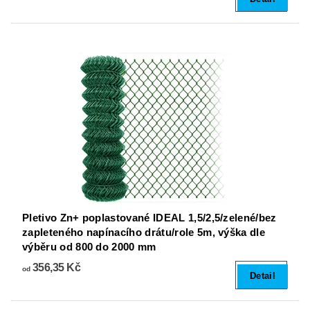
Pletivo Zn+ poplastované IDEAL 1,5/2,5/zelené/bez
zapleteného napínacího drátu/role 5m, výška dle
výběru od 800 do 2000 mm
356,35 Kč
od
Detail