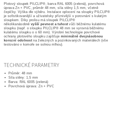
Plotový sloupek PILCLIP
®, barva RAL 6005 (zelená), povrchová
úprava Zn + PVC, průměr 48 mm, síla stěny 1,5 mm, včetně
čepičky. Výška dle výběru. Instalace oplocení na sloupky PILCLIP®
je sofistikovanější a uživatelsky příznivější v porovnání s kulatým
sloupkem. Díky prolisu má sloupek PILCLIP®
několikanásobně
vyšší pevnost a tuhost
vůči běžnému kulatému
sloupku (např. o sloupku PILCLIP® 48 mm se vyrovná běžnému
kulatému sloupku o o 60 mm). Výrobní technologie povrchové
ochrany plotového sloupku zajišťuje
minimálně dvojnásobnou
korozní odolnost
na železných a pozinkovaných materiálech (vše
testováno v komoře se solnou mlhou).
TECHNICKÉ PARAMETRY
Průměr: 48 mm
Síla stěny: 1,5 mm
Barva: RAL 6005 (zelená)
Povrchová úprava: Zn + PVC