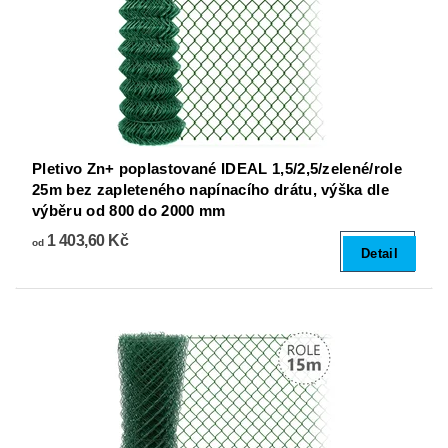
Pletivo Zn+ poplastované IDEAL 1,5/2,5/zelené/role
25m bez zapleteného napínacího drátu, výška dle
výběru od 800 do 2000 mm
1 403,60 Kč
od
Detail