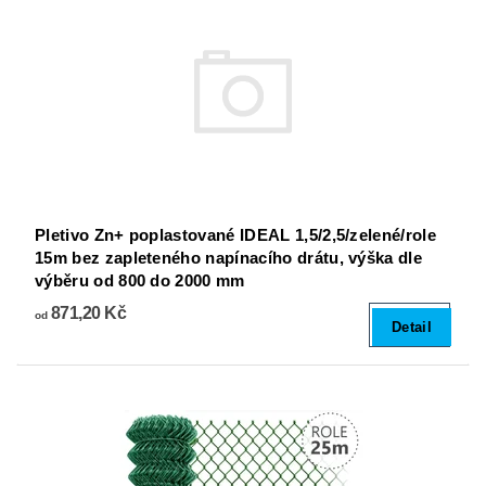
Pletivo Zn+ poplastované IDEAL 1,5/2,5/zelené/role
15m bez zapleteného napínacího drátu, výška dle
výběru od 800 do 2000 mm
871,20 Kč
od
Detail