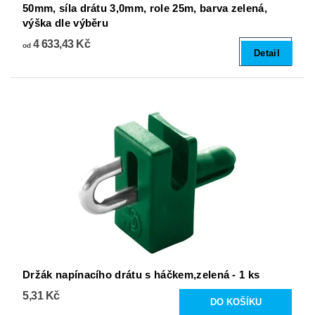
50mm, síla drátu 3,0mm, role 25m, barva zelená,
výška dle výběru
4 633,43 Kč
od
Detail
Držák napínacího drátu s háčkem,zelená - 1 ks
5,31 Kč