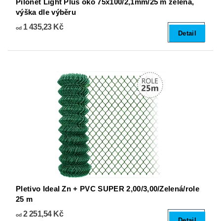
Pilonet Light Plus oko 75x100/2,1mm/25 m zelená,
výška dle výběru
1 435,23 Kč
od
Detail
Pletivo Ideal Zn + PVC SUPER 2,00/3,00/Zelená/role
25 m
2 251,54 Kč
od
Detail